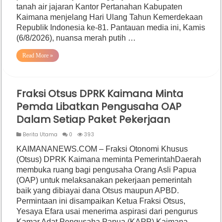
tanah air jajaran Kantor Pertanahan Kabupaten
Kaimana menjelang Hari Ulang Tahun Kemerdekaan
Republik Indonesia ke-81. Pantauan media ini, Kamis
(6/8/2026), nuansa merah putih …
Read More »
Fraksi Otsus DPRK Kaimana Minta
Pemda Libatkan Pengusaha OAP
Dalam Setiap Paket Pekerjaan
Berita Utama
0
393
KAIMANANEWS.COM – Fraksi Otonomi Khusus
(Otsus) DPRK Kaimana meminta PemerintahDaerah
membuka ruang bagi pengusaha Orang Asli Papua
(OAP) untuk melaksanakan pekerjaan pemerintah
baik yang dibiayai dana Otsus maupun APBD.
Permintaan ini disampaikan Ketua Fraksi Otsus,
Yesaya Efara usai menerima aspirasi dari pengurus
Kamar Adat Pengusaha Papua (KAPP) Kaimana