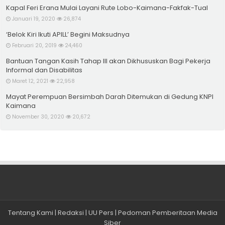
Kapal Feri Erana Mulai Layani Rute Lobo-Kaimana-Fakfak-Tual
Januari 19, 2020
26,874
‘Belok Kiri Ikuti APILL’ Begini Maksudnya
Februari 20, 2019
24,460
Bantuan Tangan Kasih Tahap III akan Dikhususkan Bagi Pekerja
Informal dan Disabilitas
Maret 12, 2021
22,958
Mayat Perempuan Bersimbah Darah Ditemukan di Gedung KNPI
Kaimana
November 30, 2020
20,672
Tentang Kami
|
Redaksi
|
UU Pers
|
Pedoman Pemberitaan Media
Siber