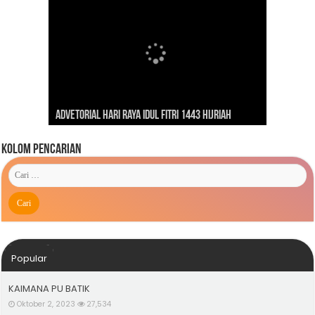
Dirgahayu Indonesiaku ‘Pulih Lebih Cepat, Bangkit
Kunjungan Presiden RI Joko Widodo ke Kaimana
Lebih Kuat’
Advetorial Hari Raya Idul Fitri 1443 Hijriah
Tahun 2019
Kolom Pencarian
Popular
KAIMANA PU BATIK
Oktober 2, 2023
27,534