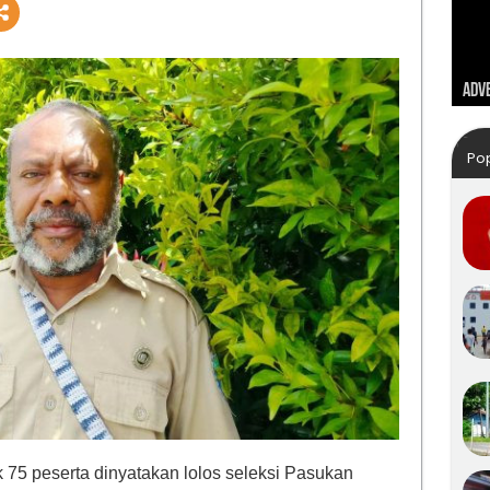
Dirg
Kunj
Lebi
Adve
Tah
Po
75 peserta dinyatakan lolos seleksi Pasukan