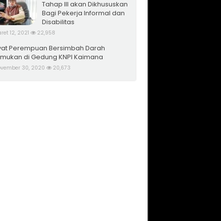
Tahap III akan Dikhususkan
Bagi Pekerja Informal dan
Disabilitas
ret 12, 2021
22,958
at Perempuan Bersimbah Darah
emukan di Gedung KNPI Kaimana
vember 30, 2020
20,673