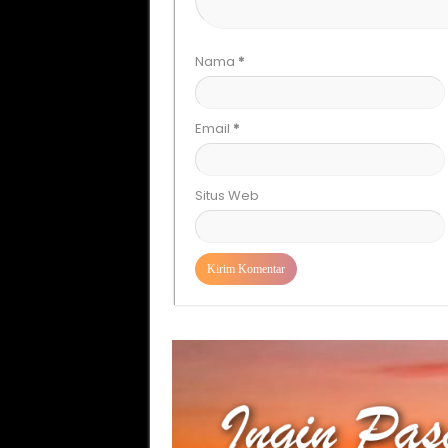
Nama
*
Email
*
Situs Web