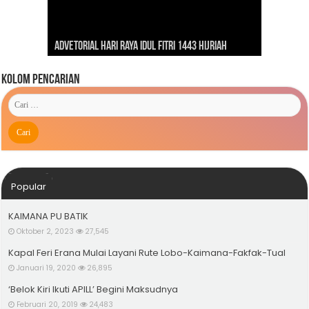
Dirgahayu Indonesiaku ‘Pulih Lebih Cepat, Bangkit
Kunjungan Presiden RI Joko Widodo ke Kaimana
Lebih Kuat’
Advetorial Hari Raya Idul Fitri 1443 Hijriah
Tahun 2019
Kolom Pencarian
Popular
KAIMANA PU BATIK
Oktober 2, 2023
27,545
Kapal Feri Erana Mulai Layani Rute Lobo-Kaimana-Fakfak-Tual
Januari 19, 2020
26,895
‘Belok Kiri Ikuti APILL’ Begini Maksudnya
Februari 20, 2019
24,483