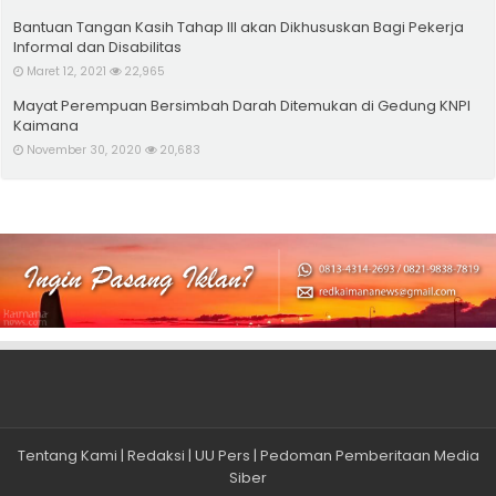
Bantuan Tangan Kasih Tahap III akan Dikhususkan Bagi Pekerja
Informal dan Disabilitas
Maret 12, 2021
22,965
Mayat Perempuan Bersimbah Darah Ditemukan di Gedung KNPI
Kaimana
November 30, 2020
20,683
Tentang Kami
|
Redaksi
|
UU Pers
|
Pedoman Pemberitaan Media
Siber