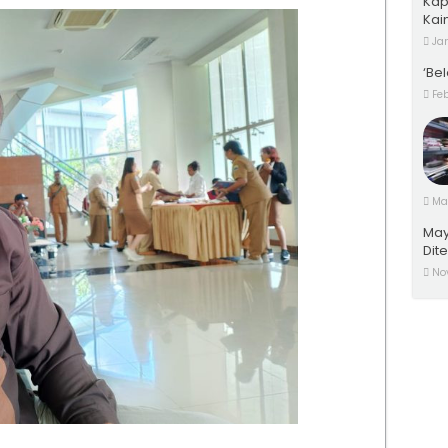
Kap
Kai
Jan
‘Bel
Feb
Mar
May
Dit
No