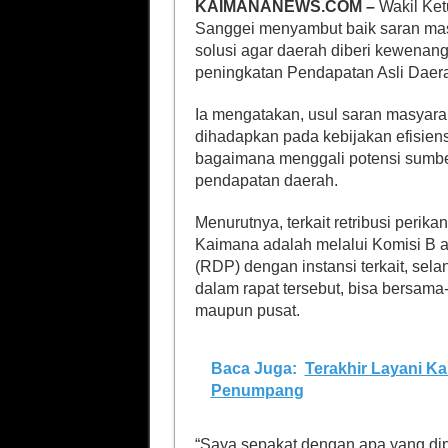
KAIMANANEWS.COM –
Wakil Ket
Sanggei menyambut baik saran ma
solusi agar daerah diberi kewenan
peningkatan Pendapatan Asli Daer
Ia mengatakan, usul saran masyarak
dihadapkan pada kebijakan efisiens
bagaimana menggali potensi sumbe
pendapatan daerah.
Menurutnya, terkait retribusi perik
Kaimana adalah melalui Komisi B 
(RDP) dengan instansi terkait, sel
dalam rapat tersebut, bisa bersa
maupun pusat.
Baca Juga:
Terakhir Layani K
Penumpang
“Saya sepakat dengan apa yang dip