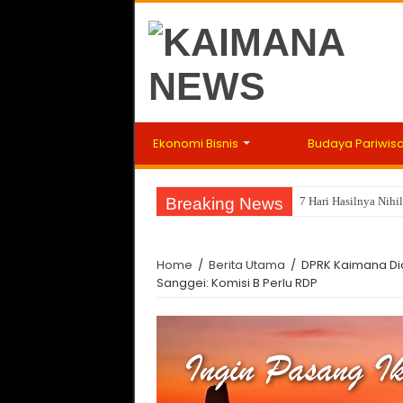
Ekonomi Bisnis
Budaya Pariwis
Breaking News
7 Hari Hasilnya Nih
Home
/
Berita Utama
/
DPRK Kaimana Did
Sanggei: Komisi B Perlu RDP