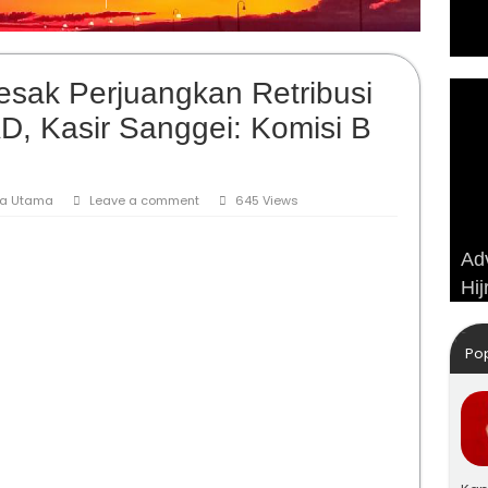
sak Perjuangkan Retribusi
D, Kasir Sanggei: Komisi B
ta Utama
Leave a comment
645 Views
Dir
Adv
Ku
Cep
Hij
Wi
Po