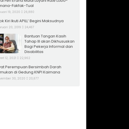
al Feri Erana Mulai Layani Rute Lobo-
mana-Fakfak-Tual
uari 19, 2020
26,880
ok Kiri Ikuti APILL’ Begini Maksudnya
ruari 20, 2019
24,467
Bantuan Tangan Kasih
Tahap III akan Dikhususkan
Bagi Pekerja Informal dan
Disabilitas
et 12, 2021
22,962
at Perempuan Bersimbah Darah
emukan di Gedung KNPI Kaimana
vember 30, 2020
20,677