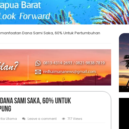
emanfaatan Dana Sami Saka, 60% Untuk Pertumbuhan
 Dana Sami Saka, 60% Untuk
mpung
rita Utama
Leave a comment
717 Views