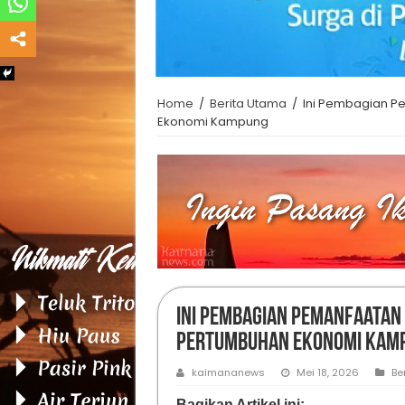
Home
/
Berita Utama
/
Ini Pembagian P
Ekonomi Kampung
Ini Pembagian Pemanfaatan
Pertumbuhan Ekonomi Ka
kaimananews
Mei 18, 2026
Be
Bagikan Artikel ini: