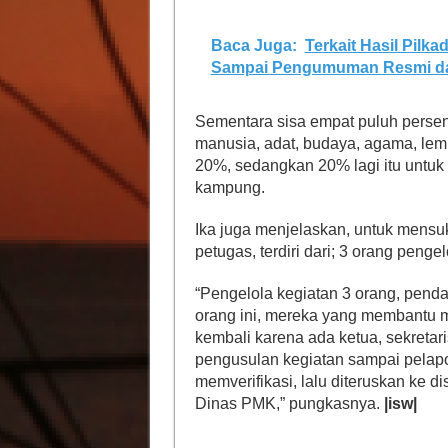
Baca Juga:
Terkait Hasil Pilk
Sampai Pengumuman Resmi da
Sementara sisa empat puluh perse
manusia, adat, budaya, agama, le
20%, sedangkan 20% lagi itu untu
kampung.
Ika juga menjelaskan, untuk mensu
petugas, terdiri dari; 3 orang peng
“Pengelola kegiatan 3 orang, penda
orang ini, mereka yang membantu 
kembali karena ada ketua, sekretar
pengusulan kegiatan sampai pelapo
memverifikasi, lalu diteruskan ke di
Dinas PMK,” pungkasnya.
|isw|