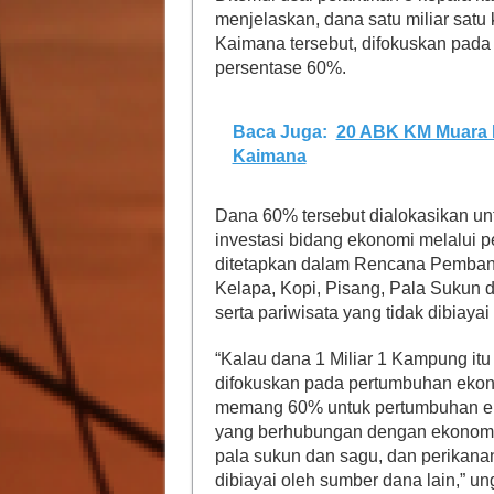
menjelaskan, dana satu miliar sa
Kaimana tersebut, difokuskan pa
persentase 60%.
Baca Juga:
20 ABK KM Muara M
Kaimana
Dana 60% tersebut dialokasikan un
investasi bidang ekonomi melalui
ditetapkan dalam Rencana Pemba
Kelapa, Kopi, Pisang, Pala Sukun
serta pariwisata yang tidak dibiayai
“Kalau dana 1 Miliar 1 Kampung it
difokuskan pada pertumbuhan ekon
memang 60% untuk pertumbuhan eko
yang berhubungan dengan ekonomi 
pala sukun dan sagu, dan perikana
dibiayai oleh sumber dana lain,” u