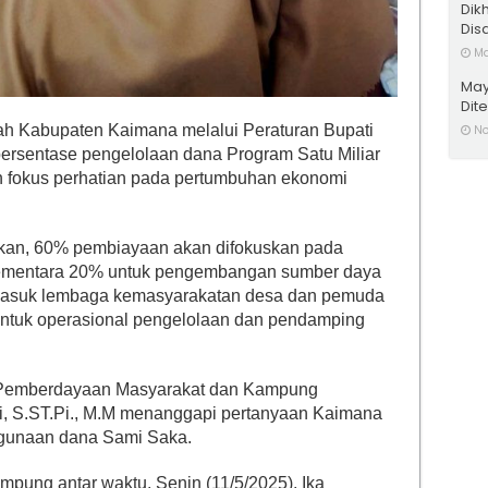
Dik
Disa
Ma
May
Dit
h Kabupaten Kaimana melalui Peraturan Bupati
No
rsentase pengelolaan dana Program Satu Miliar
 fokus perhatian pada pertumbuhan ekonomi
sikan, 60% pembiayaan akan difokuskan pada
ementara 20% untuk pengembangan sumber daya
rmasuk lembaga kemasyarakatan desa dan pemuda
untuk operasional pengelolaan dan pendamping
s Pemberdayaan Masyarakat dan Kampung
, S.ST.Pi., M.M menanggapi pertanyaan Kaimana
ggunaan dana Sami Saka.
ampung antar waktu, Senin (11/5/2025), Ika