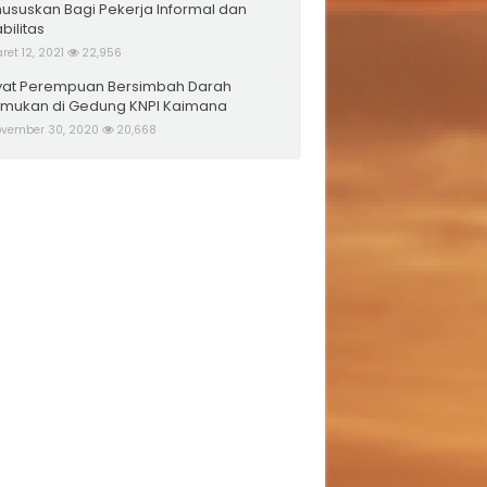
hususkan Bagi Pekerja Informal dan
bilitas
ret 12, 2021
22,956
at Perempuan Bersimbah Darah
emukan di Gedung KNPI Kaimana
vember 30, 2020
20,668