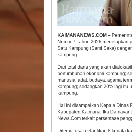
KAIMANANEWS.COM –
Pemerinta
Nomor 7 Tahun 2026 menetapkan pe
Satu Kampung (Sami Saka) dengan
kampung.
Dari total dana yang akan dialoka
pertumbuhan ekonomi kampung; s
manusia, adat, budaya, agama te
kampung; sedangkan 20% lagi itu 
kampung.
Hal ini disampaikan Kepala Dina
Kabupaten Kaimana, Ika Damayanti
News.Com terkait persentase pen
Ditemui usai pelantikan 8 kepala k