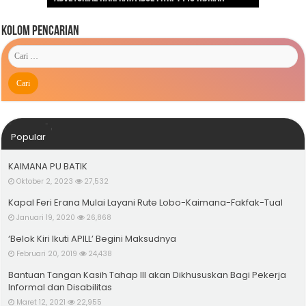
Kolom Pencarian
Popular
KAIMANA PU BATIK
Oktober 2, 2023
27,532
Kapal Feri Erana Mulai Layani Rute Lobo-Kaimana-Fakfak-Tual
Januari 19, 2020
26,868
‘Belok Kiri Ikuti APILL’ Begini Maksudnya
Februari 20, 2019
24,438
Bantuan Tangan Kasih Tahap III akan Dikhususkan Bagi Pekerja
Informal dan Disabilitas
Maret 12, 2021
22,955