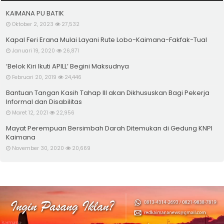
KAIMANA PU BATIK
Oktober 2, 2023
27,532
Kapal Feri Erana Mulai Layani Rute Lobo-Kaimana-Fakfak-Tual
Januari 19, 2020
26,871
‘Belok Kiri Ikuti APILL’ Begini Maksudnya
Februari 20, 2019
24,446
Bantuan Tangan Kasih Tahap III akan Dikhususkan Bagi Pekerja
Informal dan Disabilitas
Maret 12, 2021
22,956
Mayat Perempuan Bersimbah Darah Ditemukan di Gedung KNPI
Kaimana
November 30, 2020
20,669