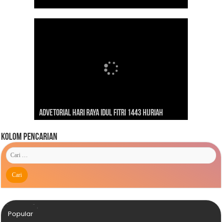
Dirgahayu Indonesiaku ‘Pulih Lebih Cepat, Bangkit
Kunjungan Presiden RI Joko Widodo ke Kaimana
Lebih Kuat’
Advetorial Hari Raya Idul Fitri 1443 Hijriah
Tahun 2019
Kolom Pencarian
Popular