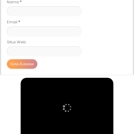
Nama
*
Email
*
Situs Web