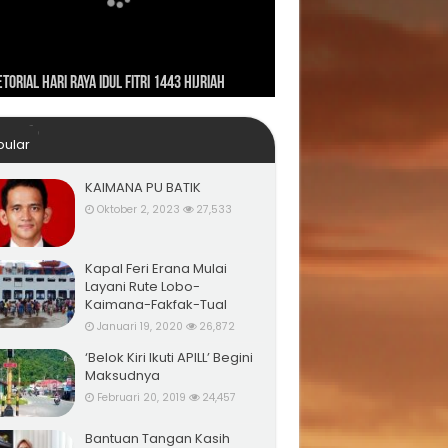
ahayu Indonesiaku ‘Pulih Lebih Cepat, Bangkit
ungan Presiden RI Joko Widodo ke Kaimana
h Kuat’
torial Hari Raya Idul Fitri 1443 Hijriah
un 2019
pular
KAIMANA PU BATIK
Oktober 2, 2023
27,533
Kapal Feri Erana Mulai
Layani Rute Lobo-
Kaimana-Fakfak-Tual
Januari 19, 2020
26,872
‘Belok Kiri Ikuti APILL’ Begini
Maksudnya
Februari 20, 2019
24,457
Bantuan Tangan Kasih