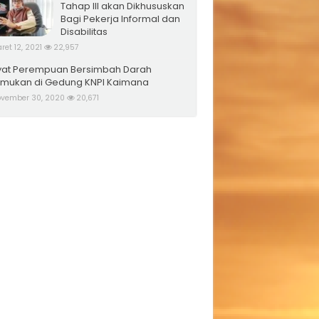
Tahap III akan Dikhususkan
Bagi Pekerja Informal dan
Disabilitas
ret 12, 2021
22,957
at Perempuan Bersimbah Darah
emukan di Gedung KNPI Kaimana
vember 30, 2020
20,671