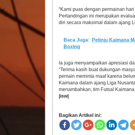
“Kami puas dengan permainan hari 
Pertandingan ini merupakan evalua
diri secara maksimal dalam ajang L
Baca Juga:
Petinju Kaimana M
Boxing
Ia juga menyampaikan apresiasi d
“Terima kasih buat dukungan masy
pemain meminta maaf karena belum
Kaimana dalam ajang Liga Nusanta
menambahkan, tim Futsal Kaimana 
|isw|
Bagikan Artikel ini: