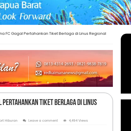
na FC Gagal Pertahankan Tiket Berlaga di Linus Regional
l Pertahankan Tiket Berlaga di Linus
ort Hiburan
Leave a comment
4,494 Views