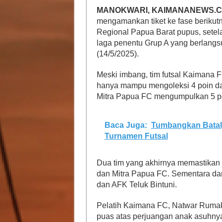
MANOKWARI, KAIMANANEWS.C
mengamankan tiket ke fase berikut
Regional Papua Barat pupus, sete
laga penentu Grup A yang berlang
(14/5/2025).
Meski imbang, tim futsal Kaimana 
hanya mampu mengoleksi 4 poin dar
Mitra Papua FC mengumpulkan 5 p
Baca Juga:
Tumbangkan Batal
Turnamen Futsal
Dua tim yang akhirnya memastikan 
dan Mitra Papua FC. Sementara dar
dan AFK Teluk Bintuni.
Pelatih Kaimana FC, Natwar Rumaka
puas atas perjuangan anak asuhnya 