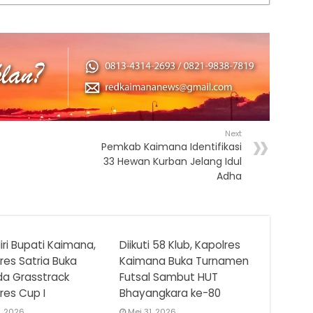
Next
Pemkab Kaimana Identifikasi
33 Hewan Kurban Jelang Idul
Adha
iri Bupati Kaimana,
Diikuti 58 Klub, Kapolres
res Satria Buka
Kaimana Buka Turnamen
da Grasstrack
Futsal Sambut HUT
res Cup I
Bhayangkara ke-80
11, 2026
Mei 31, 2026