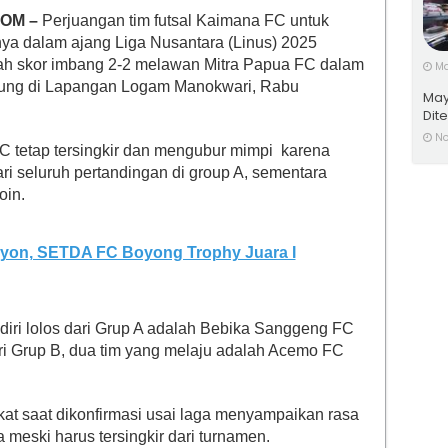
OM –
Perjuangan tim futsal Kaimana FC untuk
nya dalam ajang Liga Nusantara (Linus) 2025
lah skor imbang 2-2 melawan Mitra Papua FC dalam
Ma
sung di Lapangan Logam Manokwari, Rabu
May
Dit
No
FC tetap tersingkir dan mengubur mimpi karena
i seluruh pertandingan di group A, sementara
oin.
yon, SETDA FC Boyong Trophy Juara I
diri lolos dari Grup A adalah Bebika Sanggeng FC
i Grup B, dua tim yang melaju adalah Acemo FC
t saat dikonfirmasi usai laga menyampaikan rasa
meski harus tersingkir dari turnamen.