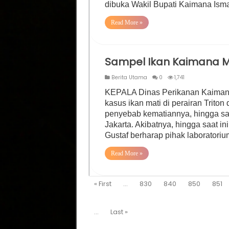
dibuka Wakil Bupati Kaimana Ism
Read More »
Sampel Ikan Kaimana Ma
Berita Utama
0
1,741
KEPALA Dinas Perikanan Kaimana,
kasus ikan mati di perairan Triton d
penyebab kematiannya, hingga saat
Jakarta. Akibatnya, hingga saat in
Gustaf berharap pihak laboratori
Read More »
« First
...
830
840
850
851
...
Last »