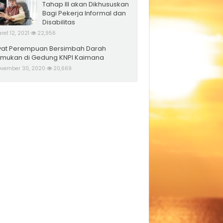
Tahap III akan Dikhususkan
Bagi Pekerja Informal dan
Disabilitas
ret 12, 2021
22,956
at Perempuan Bersimbah Darah
emukan di Gedung KNPI Kaimana
vember 30, 2020
20,669