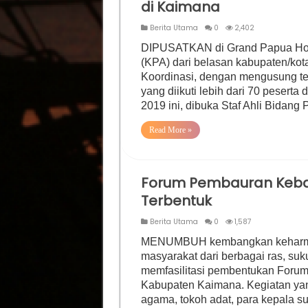
di Kaimana
Berita Utama
0
2,402
DIPUSATKAN di Grand Papua Hot
(KPA) dari belasan kabupaten/kot
Koordinasi, dengan mengusung te
yang diikuti lebih dari 70 pesert
2019 ini, dibuka Staf Ahli Bidan
Read More »
Forum Pembauran Keba
Terbentuk
Berita Utama
0
1,587
MENUMBUH kembangkan keharmoni
masyarakat dari berbagai ras, su
memfasilitasi pembentukan Foru
Kabupaten Kaimana. Kegiatan yan
agama, tokoh adat, para kepala su