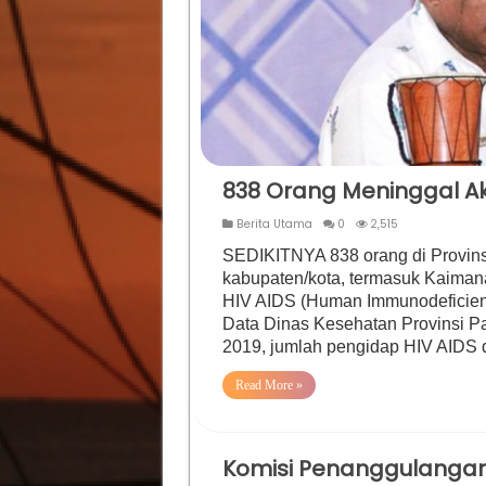
838 Orang Meninggal Ak
Berita Utama
0
2,515
SEDIKITNYA 838 orang di Provinsi
kabupaten/kota, termasuk Kaimana
HIV AIDS (Human Immunodeficien
Data Dinas Kesehatan Provinsi P
2019, jumlah pengidap HIV AIDS 
Read More »
Komisi Penanggulangan