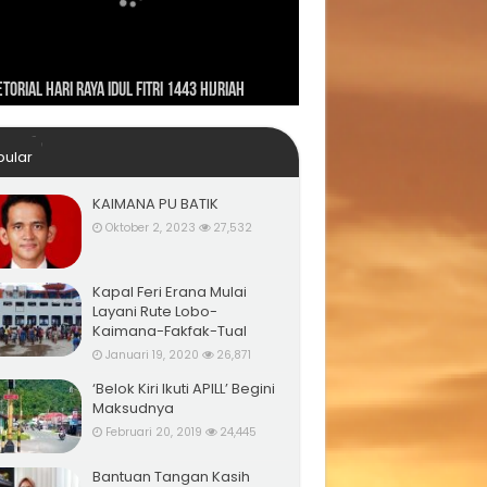
ahayu Indonesiaku ‘Pulih Lebih Cepat, Bangkit
ungan Presiden RI Joko Widodo ke Kaimana
h Kuat’
torial Hari Raya Idul Fitri 1443 Hijriah
un 2019
pular
KAIMANA PU BATIK
Oktober 2, 2023
27,532
Kapal Feri Erana Mulai
Layani Rute Lobo-
Kaimana-Fakfak-Tual
Januari 19, 2020
26,871
‘Belok Kiri Ikuti APILL’ Begini
Maksudnya
Februari 20, 2019
24,445
Bantuan Tangan Kasih