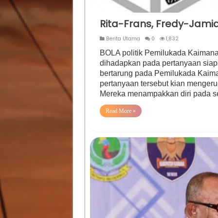
Rita-Frans, Fredy-Jami
Berita Utama
0
1,832
BOLA politik Pemilukada Kaimana 
dihadapkan pada pertanyaan siap
bertarung pada Pemilukada Kaima
pertanyaan tersebut kian menger
Mereka menampakkan diri pada se
Read More »