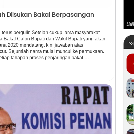
ah Diisukan Bakal Berpasangan
Dirg
Kunj
Lebi
Adve
Tah
terus bergulir. Setelah cukup lama masyarakat
a Bakal Calon Bupati dan Wakil Bupati yang akan
Po
na 2020 mendatang, kini jawaban atas
ucut. Sejumlah nama mulai muncul ke permukaan.
tiap tahapan proses penjaringan bakal …