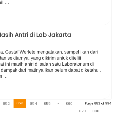
ail …
sih Antri di Lab Jakarta
 Gustaf Werfete mengatakan, sampel ikan dari
an sekitarnya, yang dikirim untuk diteliti
 ini masih antri di salah satu Laboratorium di
i dampak dari matinya ikan belum dapat diketahui.
um …
853
852
854
855
»
860
Page 853 of 994
870
880