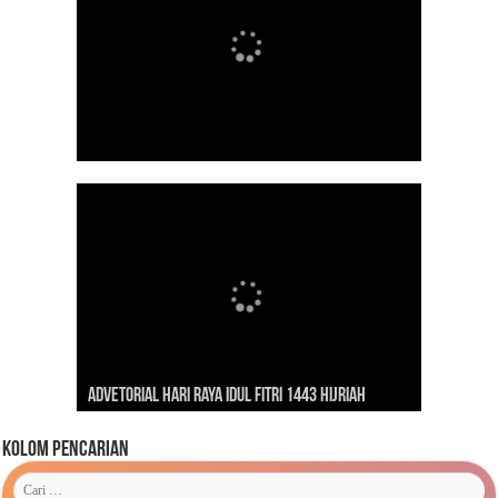
Dirgahayu Indonesiaku ‘Pulih Lebih Cepat, Bangkit
Kunjungan Presiden RI Joko Widodo ke Kaimana
Lebih Kuat’
Advetorial Hari Raya Idul Fitri 1443 Hijriah
Tahun 2019
Kolom Pencarian