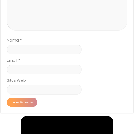
Nama
*
Email
*
Situs Web