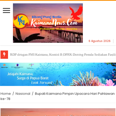
6 Agustus 2026
RDP dengan PMI Kaimana, Komisi B DPRK Dorong Pemda Sediakan Fasili
Sekda Kaimana Sebut Kemenhub Respon Positif Permintaan Layanan Kapal
Home
/
Nasional
/
Bupati Kaimana Pimpin Upacara Hari Pahlawan
ke-78