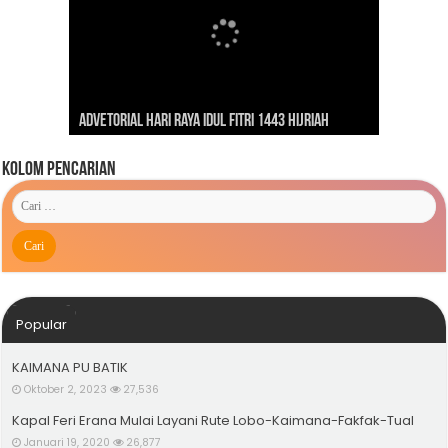
Dirgahayu Indonesiaku ‘Pulih Lebih Cepat, Bangkit
Kunjungan Presiden RI Joko Widodo ke Kaimana
Lebih Kuat’
Advetorial Hari Raya Idul Fitri 1443 Hijriah
Tahun 2019
Kolom Pencarian
Popular
KAIMANA PU BATIK
Oktober 2, 2023
27,536
Kapal Feri Erana Mulai Layani Rute Lobo-Kaimana-Fakfak-Tual
Januari 19, 2020
26,877