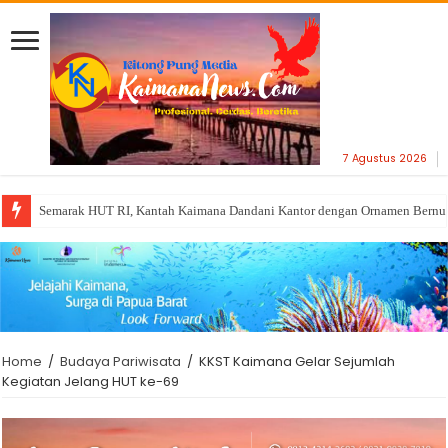
7 Agustus 2026
Semarak HUT RI, Kantah Kaimana Dandani Kantor dengan Ornamen Bernu
Fraksi Otsus DPRK Kaimana Minta Pemda Libatkan Pengusaha OAP Dalam 
Home
/
Budaya Pariwisata
/
KKST Kaimana Gelar Sejumlah
Kegiatan Jelang HUT ke-69