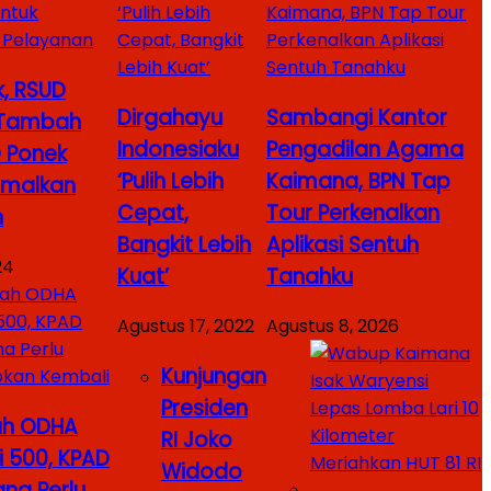
k, RSUD
Dirgahayu
Sambangi Kantor
 Tambah
Indonesiaku
Pengadilan Agama
 Ponek
‘Pulih Lebih
Kaimana, BPN Tap
imalkan
Cepat,
Tour Perkenalkan
n
Bangkit Lebih
Aplikasi Sentuh
24
Kuat’
Tanahku
Agustus 17, 2022
Agustus 8, 2026
Kunjungan
Presiden
ah ODHA
RI Joko
 500, KPAD
Widodo
na Perlu