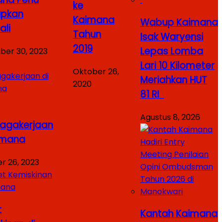
ke
upkan
Kaimana
Wabup Kaimana
li
Tahun
Isak Waryensi
2019
Lepas Lomba
er 30, 2023
Lari 10 Kilometer
Oktober 26,
Meriahkan HUT
2020
81 RI
Agustus 8, 2026
agakerjaan
imana
r 26, 2023
t
Kantah Kaimana