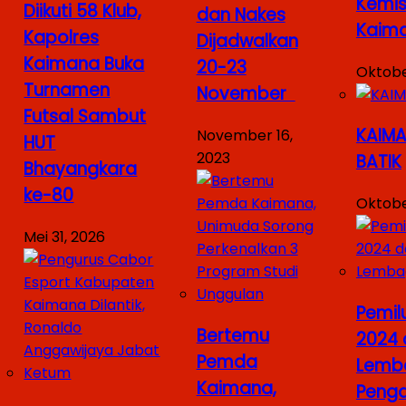
Kemis
Diikuti 58 Klub,
dan Nakes
Kaim
Kapolres
Dijadwalkan
Kaimana Buka
20-23
Oktober
Turnamen
November
Futsal Sambut
KAIMA
November 16,
HUT
2023
BATIK
Bhayangkara
ke-80
Oktobe
Mei 31, 2026
Pemil
Bertemu
2024 
Pemda
Lemb
Kaimana,
Peng