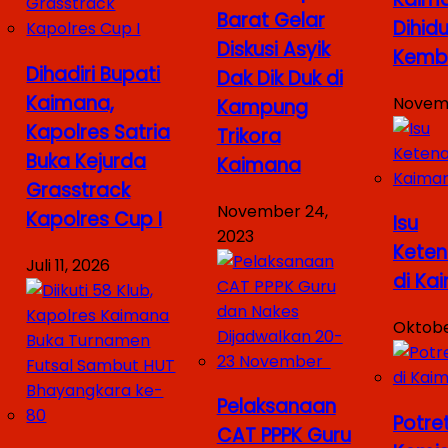
Barat Gelar
Dihid
Diskusi Asyik
Kemba
Dihadiri Bupati
Dak Dik Duk di
Kaimana,
Novemb
Kampung
Kapolres Satria
Trikora
Buka Kejurda
Kaimana
Grasstrack
November 24,
Kapolres Cup I
Isu
2023
Keten
Juli 11, 2026
di Ka
Oktobe
Pelaksanaan
Potre
CAT PPPK Guru