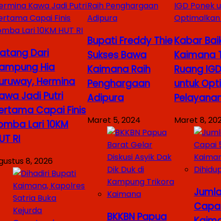
Bupati Freddy Thie
Kabar Bai
atang Dari
Sukses Bawa
Kaimana
ampung Hia
Kaimana Raih
Ruang IGD
uruway, Hermina
Penghargaan
untuk Opt
awa Jadi Putri
Adipura
Pelayana
ertama Capai Finis
Maret 5, 2024
Maret 8, 20
omba Lari 10KM
UT RI
gustus 8, 2026
Juml
Capai
BKKBN Papua
Kaima