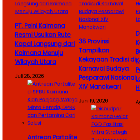
PT. Pelni Kaimana
D
Resmi Usulkan Rute
38 Provinsi
K
Kapal Langsung dari
Tampilkan
B
Kaimana Menuju
Kekayaan Tradisi di
K
Wilayah Utara
Karnaval Budaya
P
Juli 28, 2026
Pesparawi Nasional
L
XIV Manokwari
H
Juni 19, 2026
A
Antrean Partalite