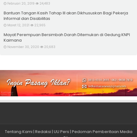
Februari 20, 2019
24,483
Bantuan Tangan Kasih Tahap III akan Dikhususkan Bagi Pekerja
Informal dan Disabilitas
Maret 12, 2021
22,965
Mayat Perempuan Bersimbah Darah Ditemukan di Gedung KNPI
Kaimana
November 30, 2020
20,683
Tentang Kami
|
Redaksi
|
UU Pers
|
Pedoman Pemberitaan Media