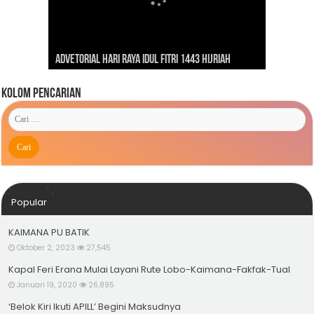
Dirgahayu Indonesiaku ‘Pulih Lebih Cepat, Bangkit
Kunjungan Presiden RI Joko Widodo ke Kaimana
Lebih Kuat’
Advetorial Hari Raya Idul Fitri 1443 Hijriah
Tahun 2019
Kolom Pencarian
Popular
KAIMANA PU BATIK
Oktober 2, 2023
27,545
Kapal Feri Erana Mulai Layani Rute Lobo-Kaimana-Fakfak-Tual
Januari 19, 2020
26,895
‘Belok Kiri Ikuti APILL’ Begini Maksudnya