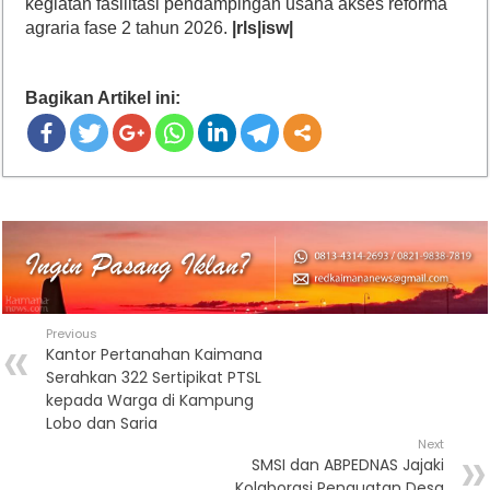
kegiatan fasilitasi pendampingan usaha akses reforma
agraria fase 2 tahun 2026.
|rls|isw|
Bagikan Artikel ini:
Previous
Kantor Pertanahan Kaimana
Serahkan 322 Sertipikat PTSL
kepada Warga di Kampung
Lobo dan Saria
Next
SMSI dan ABPEDNAS Jajaki
Kolaborasi Penguatan Desa