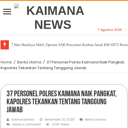
7 Agustus 2026
7 Hari Hasilnya Nihil, Operasi SAR Pencarian Korban Jatuh KM SN75 Resm
Kendaraan Dinas Milik Pemkab Kaimana Terjaring Operasi Rutin Satlantas
Home
/
Berita Utama
/
37 Personel Polres Kaimana Naik Pangkat,
Kapolres Tekankan Tentang Tanggung Jawab
37 Personel Polres Kaimana Naik Pangkat,
Kapolres Tekankan Tentang Tanggung
Jawab
kaimananews
Desember 31, 2025
Berita Utama
Leave a comment
1,336 Views