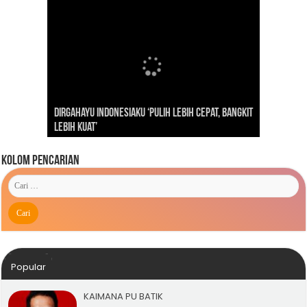
Dirgahayu Indonesiaku ‘Pulih Lebih Cepat, Bangkit
Kunjungan Presiden RI Joko Widodo ke Kaimana
Lebih Kuat’
Advetorial Hari Raya Idul Fitri 1443 Hijriah
Tahun 2019
Kolom Pencarian
Popular
KAIMANA PU BATIK