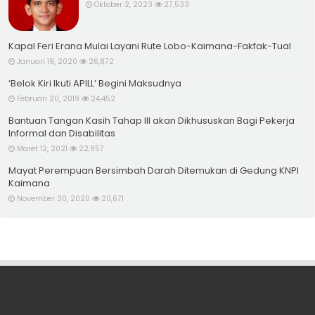
Oktober 2, 2023
27,533
Kapal Feri Erana Mulai Layani Rute Lobo-Kaimana-Fakfak-Tual
Januari 19, 2020
26,872
‘Belok Kiri Ikuti APILL’ Begini Maksudnya
Februari 20, 2019
24,452
Bantuan Tangan Kasih Tahap III akan Dikhususkan Bagi Pekerja
Informal dan Disabilitas
Maret 12, 2021
22,957
Mayat Perempuan Bersimbah Darah Ditemukan di Gedung KNPI
Kaimana
November 30, 2020
20,671