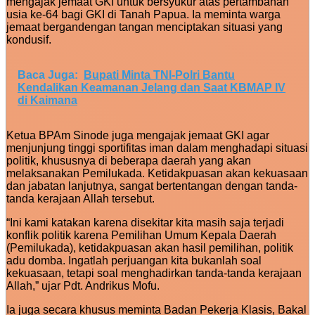
mengajak jemaat GKI untuk bersyukur atas pertambahan
usia ke-64 bagi GKI di Tanah Papua. Ia meminta warga
jemaat bergandengan tangan menciptakan situasi yang
kondusif.
Baca Juga:
Bupati Minta TNI-Polri Bantu
Kendalikan Keamanan Jelang dan Saat KBMAP IV
di Kaimana
Ketua BPAm Sinode juga mengajak jemaat GKI agar
menjunjung tinggi sportifitas iman dalam menghadapi situasi
politik, khususnya di beberapa daerah yang akan
melaksanakan Pemilukada. Ketidakpuasan akan kekuasaan
dan jabatan lanjutnya, sangat bertentangan dengan tanda-
tanda kerajaan Allah tersebut.
“Ini kami katakan karena disekitar kita masih saja terjadi
konflik politik karena Pemilihan Umum Kepala Daerah
(Pemilukada), ketidakpuasan akan hasil pemilihan, politik
adu domba. Ingatlah perjuangan kita bukanlah soal
kekuasaan, tetapi soal menghadirkan tanda-tanda kerajaan
Allah,” ujar Pdt. Andrikus Mofu.
Ia juga secara khusus meminta Badan Pekerja Klasis, Bakal