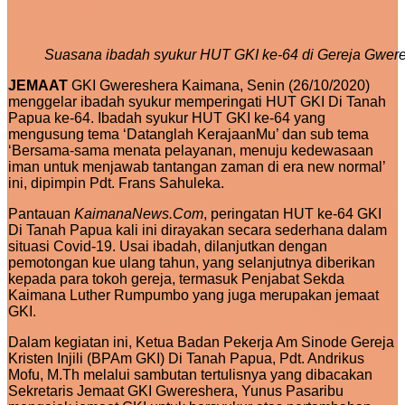
Suasana ibadah syukur HUT GKI ke-64 di Gereja Gwer
JEMAAT
GKI Gwereshera Kaimana, Senin (26/10/2020)
menggelar ibadah syukur memperingati HUT GKI Di Tanah
Papua ke-64. Ibadah syukur HUT GKI ke-64 yang
mengusung tema ‘Datanglah KerajaanMu’ dan sub tema
‘Bersama-sama menata pelayanan, menuju kedewasaan
iman untuk menjawab tantangan zaman di era new normal’
ini, dipimpin Pdt. Frans Sahuleka.
Pantauan
KaimanaNews.Com
, peringatan HUT ke-64 GKI
Di Tanah Papua kali ini dirayakan secara sederhana dalam
situasi Covid-19. Usai ibadah, dilanjutkan dengan
pemotongan kue ulang tahun, yang selanjutnya diberikan
kepada para tokoh gereja, termasuk Penjabat Sekda
Kaimana Luther Rumpumbo yang juga merupakan jemaat
GKI.
Dalam kegiatan ini, Ketua Badan Pekerja Am Sinode Gereja
Kristen Injili (BPAm GKI) Di Tanah Papua, Pdt. Andrikus
Mofu, M.Th melalui sambutan tertulisnya yang dibacakan
Sekretaris Jemaat GKI Gwereshera, Yunus Pasaribu