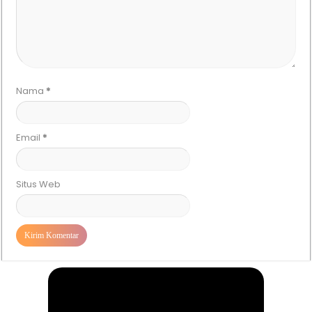
Nama
*
Email
*
Situs Web