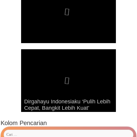
Dirgahayu Indonesiaku ‘Pulih Lebih
Advetorial Hari Raya Idul Fitri 1443
Kunjungan Presiden RI Joko
Cepat, Bangkit Lebih Kuat’
Hijriah
Widodo ke Kaimana Tahun 2019
Kolom Pencarian