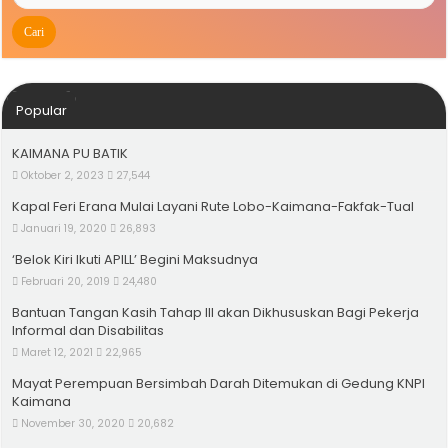
Popular
KAIMANA PU BATIK
Oktober 2, 2023
27,544
Kapal Feri Erana Mulai Layani Rute Lobo-Kaimana-Fakfak-Tual
Januari 19, 2020
26,893
‘Belok Kiri Ikuti APILL’ Begini Maksudnya
Februari 20, 2019
24,480
Bantuan Tangan Kasih Tahap III akan Dikhususkan Bagi Pekerja
Informal dan Disabilitas
Maret 12, 2021
22,965
Mayat Perempuan Bersimbah Darah Ditemukan di Gedung KNPI
Kaimana
November 30, 2020
20,682