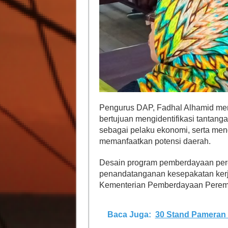
Pengurus DAP, Fadhal Alhamid men
bertujuan mengidentifikasi tantan
sebagai pelaku ekonomi, serta men
memanfaatkan potensi daerah.
Desain program pemberdayaan pere
penandatanganan kesepakatan ker
Kementerian Pemberdayaan Peremp
Baca Juga:
30 Stand Pameran