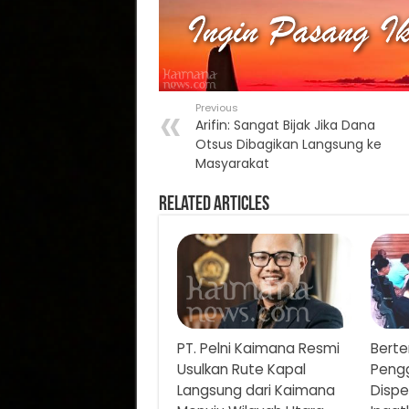
Previous
Arifin: Sangat Bijak Jika Dana
Otsus Dibagikan Langsung ke
Masyarakat
Related Articles
PT. Pelni Kaimana Resmi
Berte
Usulkan Rute Kapal
Pengg
Langsung dari Kaimana
Disp