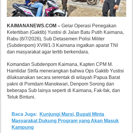
KAIMANANEWS.COM –
Gelar Operasi Penegakan
Ketertiban (Gaktib) Yustisi di Jalan Batu Putih Kaimana,
Rabu (8/7/2026), Sub Detasemen Polisi Militer
(Subdenpom) XVIII/1-3 Kaimana ingatkan aparat TNI
dan masyarakat agar tertib berkendara.
Komandan Subdenpom Kaimana, Kapten CPM M.
Hamlidar Strifa menerangkan bahwa Ops Gaktib Yustisi
dilaksanakan secara serentak di wilayah Papua Barat
yakni di Pomdam Manokwari, Denpom Sorong dan
beberapa Sub lainya seperti di Kaimana, Fak-fak, dan
Teluk Bintuni.
Baca Juga:
Kunjungi Marsi, Bupati Minta
Masyarakat Dukung Program yang Akan Masuk
Kampung