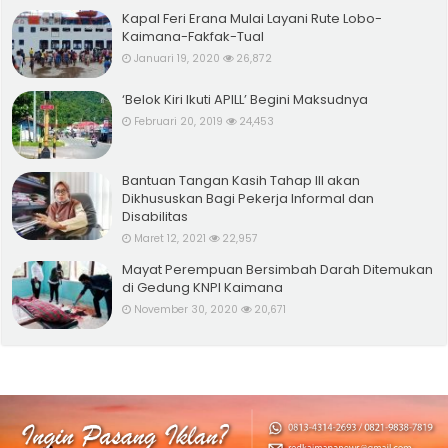
Kapal Feri Erana Mulai Layani Rute Lobo-
Kaimana-Fakfak-Tual
Januari 19, 2020
26,872
‘Belok Kiri Ikuti APILL’ Begini Maksudnya
Februari 20, 2019
24,453
Bantuan Tangan Kasih Tahap III akan
Dikhususkan Bagi Pekerja Informal dan
Disabilitas
Maret 12, 2021
22,957
Mayat Perempuan Bersimbah Darah Ditemukan
di Gedung KNPI Kaimana
November 30, 2020
20,671