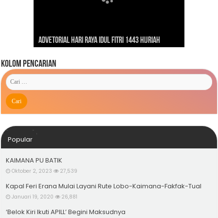
Dirgahayu Indonesiaku ‘Pulih Lebih Cepat, Bangkit
Kunjungan Presiden RI Joko Widodo ke Kaimana
Lebih Kuat’
Advetorial Hari Raya Idul Fitri 1443 Hijriah
Tahun 2019
Kolom Pencarian
Popular
KAIMANA PU BATIK
Oktober 2, 2023
27,539
Kapal Feri Erana Mulai Layani Rute Lobo-Kaimana-Fakfak-Tual
Januari 19, 2020
26,881
‘Belok Kiri Ikuti APILL’ Begini Maksudnya