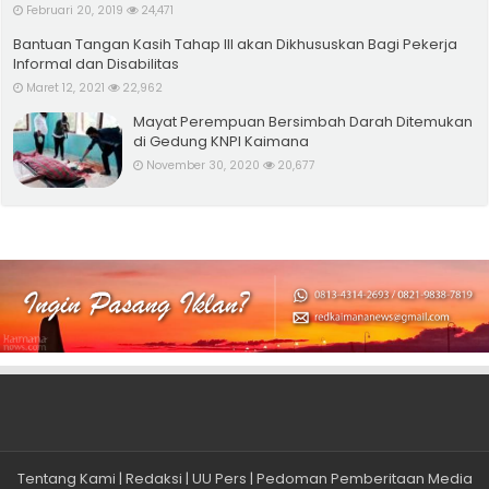
Februari 20, 2019
24,471
Bantuan Tangan Kasih Tahap III akan Dikhususkan Bagi Pekerja
Informal dan Disabilitas
Maret 12, 2021
22,962
Mayat Perempuan Bersimbah Darah Ditemukan
di Gedung KNPI Kaimana
November 30, 2020
20,677
Tentang Kami
|
Redaksi
|
UU Pers
|
Pedoman Pemberitaan Media