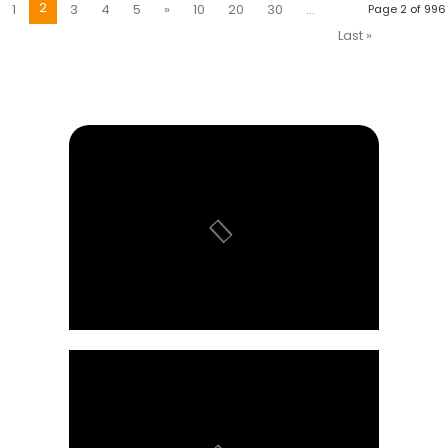
2
1
3
4
5
»
10
20
30
...
Page 2 of 996
Last »