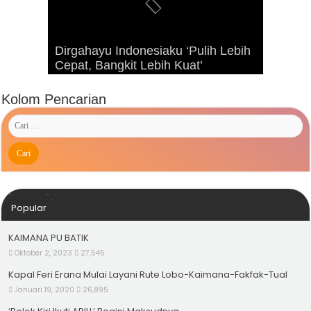
Dirgahayu Indonesiaku ‘Pulih Lebih
Advetorial Hari Raya Idul Fitri 1443
Kunjungan Presiden RI Joko
Cepat, Bangkit Lebih Kuat’
Hijriah
Widodo ke Kaimana Tahun 2019
Kolom Pencarian
Popular
KAIMANA PU BATIK
Oktober 2, 2023
27,545
Kapal Feri Erana Mulai Layani Rute Lobo-Kaimana-Fakfak-Tual
Januari 19, 2020
26,895