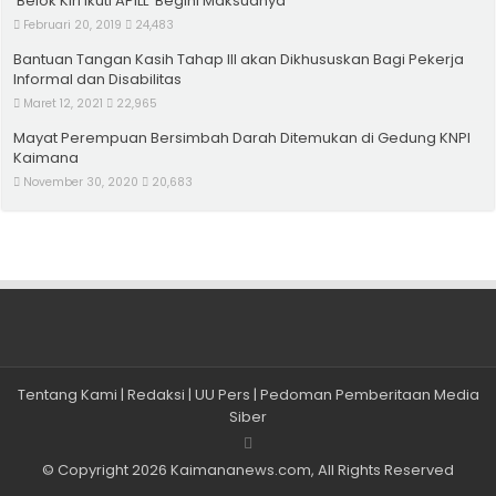
‘Belok Kiri Ikuti APILL’ Begini Maksudnya
Februari 20, 2019
24,483
Bantuan Tangan Kasih Tahap III akan Dikhususkan Bagi Pekerja
Informal dan Disabilitas
Maret 12, 2021
22,965
Mayat Perempuan Bersimbah Darah Ditemukan di Gedung KNPI
Kaimana
November 30, 2020
20,683
Tentang Kami
|
Redaksi
|
UU Pers
|
Pedoman Pemberitaan Media
Siber
© Copyright 2026
Kaimananews.com
, All Rights Reserved