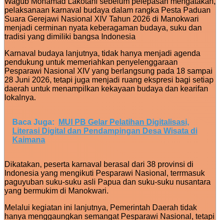
Wagub Mohamad Lakotani sebelum pelepasan mengatakan,
pelaksanaan karnaval budaya dalam rangka Pesta Paduan
Suara Gerejawi Nasional XIV Tahun 2026 di Manokwari
menjadi cerminan nyata keberagaman budaya, suku dan
tradisi yang dimiliki bangsa Indonesia
Karnaval budaya lanjutnya, tidak hanya menjadi agenda
pendukung untuk memeriahkan penyelenggaraan
Pesparawi Nasional XIV yang berlangsung pada 18 sampai
28 Juni 2026, tetapi juga menjadi ruang ekspresi bagi setiap
daerah untuk menampilkan kekayaan budaya dan kearifan
lokalnya.
Baca Juga:
MUI PB Gelar Pelatihan Digitalisasi,
Literasi Digital dan Pendampingan Desa Wisata di
Kaimana
Dikatakan, peserta karnaval berasal dari 38 provinsi di
Indonesia yang mengikuti Pesparawi Nasional, terrmasuk
paguyuban suku-suku asli Papua dan suku-suku nusantara
yang bermukim di Manokwari.
Melalui kegiatan ini lanjutnya, Pemerintah Daerah tidak
hanya menggaungkan semangat Pesparawi Nasional, tetapi