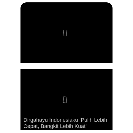
Dirgahayu Indonesiaku ‘Pulih Lebih
Advetorial Hari Raya Idul Fitri 1443
Kunjungan Presiden RI Joko
Cepat, Bangkit Lebih Kuat’
Hijriah
Widodo ke Kaimana Tahun 2019