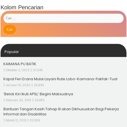
Kolom Pencarian
Popular
KAIMANA PU BATIK
Oktober 2, 2023
27,545
Kapal Feri Erana Mulai Layani Rute Lobo-Kaimana-Fakfak-Tual
Januari 19, 2020
26,895
‘Belok Kiri Ikuti APILL’ Begini Maksudnya
Februari 20, 2019
24,483
Bantuan Tangan Kasih Tahap III akan Dikhususkan Bagi Pekerja
Informal dan Disabilitas
Maret 12, 2021
22,965