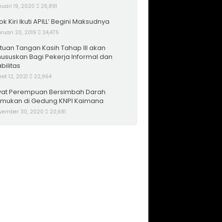
uari 19, 2020
26,891
ok Kiri Ikuti APILL’ Begini Maksudnya
ruari 20, 2019
24,475
tuan Tangan Kasih Tahap III akan
hususkan Bagi Pekerja Informal dan
bilitas
et 12, 2021
22,964
at Perempuan Bersimbah Darah
emukan di Gedung KNPI Kaimana
vember 30, 2020
20,681