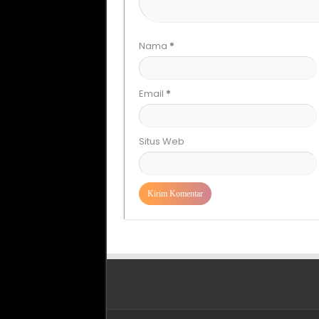
Nama
*
Email
*
Situs Web