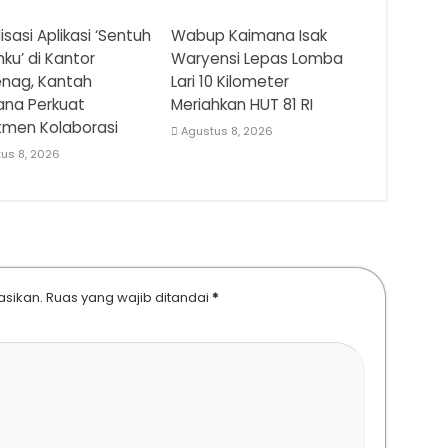
isasi Aplikasi ‘Sentuh
Wabup Kaimana Isak
ku’ di Kantor
Waryensi Lepas Lomba
nag, Kantah
Lari 10 Kilometer
ana Perkuat
Meriahkan HUT 81 RI
tmen Kolaborasi
Agustus 8, 2026
us 8, 2026
asikan.
Ruas yang wajib ditandai
*