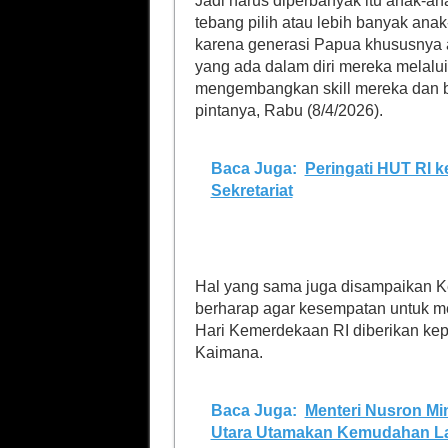
Jadi harus diperbanyak itu anak-an
tebang pilih atau lebih banyak ana
karena generasi Papua khususnya a
yang ada dalam diri mereka melalui 
mengembangkan skill mereka dan ber
pintanya, Rabu (8/4/2026).
Baca Juga:
Peringati HUT RI k
Sekretariat
Hal yang sama juga disampaikan K
berharap agar kesempatan untuk m
Hari Kemerdekaan RI diberikan kep
Kaimana.
Baca Juga:
Menteri Nusron Mi
Utara Utamakan Kemudahan La