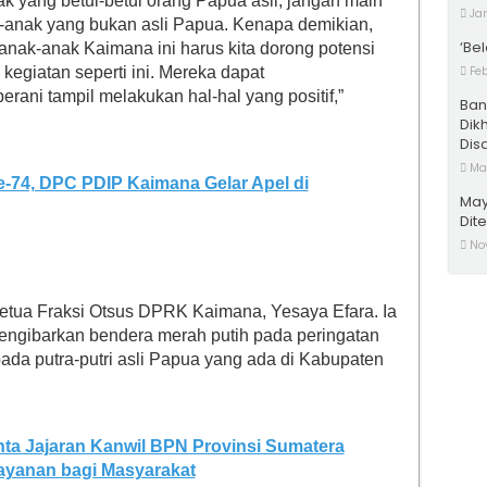
ak yang betul-betul orang Papua asli, jangan main
Jan
k-anak yang bukan asli Papua. Kenapa demikian,
‘Bel
nak-anak Kaimana ini harus kita dorong potensi
kegiatan seperti ini. Mereka dapat
Feb
ani tampil melakukan hal-hal yang positif,”
Ban
Dik
Disa
Mar
e-74, DPC PDIP Kaimana Gelar Apel di
May
Dit
No
etua Fraksi Otsus DPRK Kaimana, Yesaya Efara. Ia
engibarkan bendera merah putih pada peringatan
ada putra-putri asli Papua yang ada di Kabupaten
nta Jajaran Kanwil BPN Provinsi Sumatera
yanan bagi Masyarakat