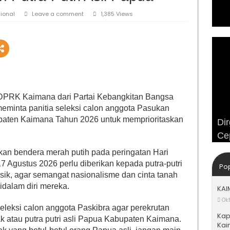
ional
Leave a comment
1,385 Views
PRK Kaimana dari Partai Kebangkitan Bangsa
meminta panitia seleksi calon anggota Pasukan
paten Kaimana Tahun 2026 untuk memprioritaskan
Dir
Adv
Ku
Cep
Hij
Wi
an bendera merah putih pada peringatan Hari
 Agustus 2026 perlu diberikan kepada putra-putri
Po
sik, agar semangat nasionalisme dan cinta tanah
idalam diri mereka.
KAI
Ok
eleksi calon anggota Paskibra agar perekrutan
Kap
k atau putra putri asli Papua Kabupaten Kaimana.
Kai