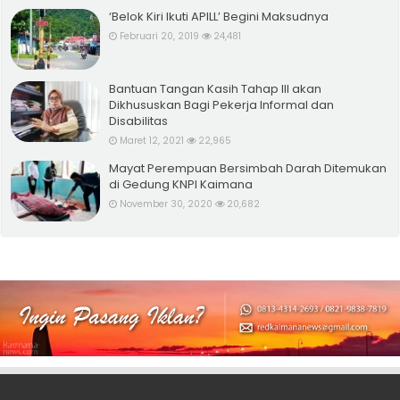
‘Belok Kiri Ikuti APILL’ Begini Maksudnya
Februari 20, 2019
24,481
Bantuan Tangan Kasih Tahap III akan
Dikhususkan Bagi Pekerja Informal dan
Disabilitas
Maret 12, 2021
22,965
Mayat Perempuan Bersimbah Darah Ditemukan
di Gedung KNPI Kaimana
November 30, 2020
20,682