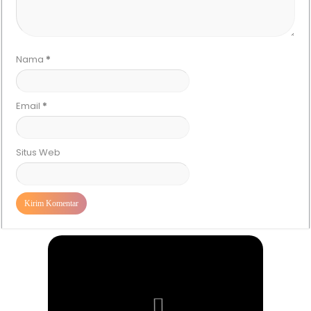
Nama
*
Email
*
Situs Web