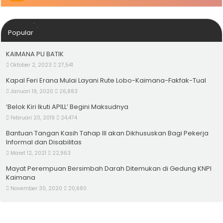
Popular
KAIMANA PU BATIK
Oktober 2, 2023
27,541
Kapal Feri Erana Mulai Layani Rute Lobo-Kaimana-Fakfak-Tual
Januari 19, 2020
26,883
‘Belok Kiri Ikuti APILL’ Begini Maksudnya
Februari 20, 2019
24,474
Bantuan Tangan Kasih Tahap III akan Dikhususkan Bagi Pekerja
Informal dan Disabilitas
Maret 12, 2021
22,963
Mayat Perempuan Bersimbah Darah Ditemukan di Gedung KNPI
Kaimana
November 30, 2020
20,680