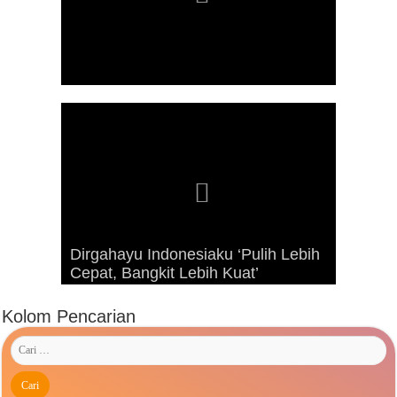
Dirgahayu Indonesiaku ‘Pulih Lebih
Advetorial Hari Raya Idul Fitri 1443
Kunjungan Presiden RI Joko
Cepat, Bangkit Lebih Kuat’
Hijriah
Widodo ke Kaimana Tahun 2019
Kolom Pencarian