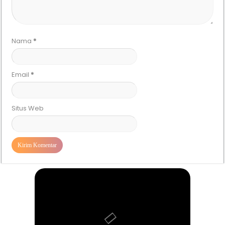
Nama
*
Email
*
Situs Web