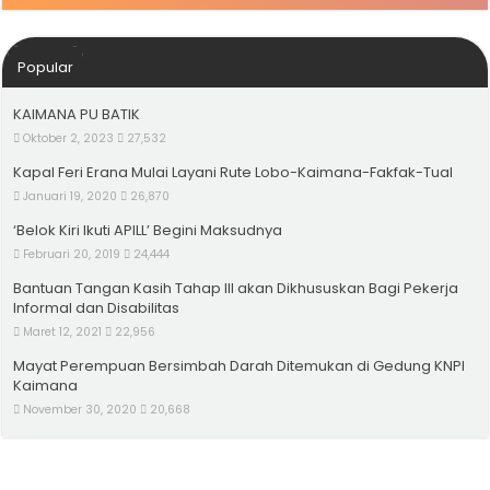
Popular
KAIMANA PU BATIK
Oktober 2, 2023
27,532
Kapal Feri Erana Mulai Layani Rute Lobo-Kaimana-Fakfak-Tual
Januari 19, 2020
26,870
‘Belok Kiri Ikuti APILL’ Begini Maksudnya
Februari 20, 2019
24,444
Bantuan Tangan Kasih Tahap III akan Dikhususkan Bagi Pekerja
Informal dan Disabilitas
Maret 12, 2021
22,956
Mayat Perempuan Bersimbah Darah Ditemukan di Gedung KNPI
Kaimana
November 30, 2020
20,668