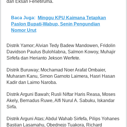
dan Eksan Fenetiruma.
Baca Juga:
Minggu KPU Kaimana Tetapkan
Paslon Bupati-Wabup, Senin Pengundian
Nomor Urut
Distrik Yamor; Alvian Tedy Badew Mandowen, Fridolin
Davidson Paulus Bulohlabna, Salmon Kowoy, Muhajir
Sirfefa dan Herianto Jekson Werfete.
Distrik Buruway; Mochamad Noer Arafat Ombaier,
Muharam Kanu, Simon Garnoto Laimera, Hasri Hasan
Kadir dan Laimo Naroba.
Distrik Arguni Bawah; Rusli Niftar Haris Reasa, Moses
Akely, Bernadus Ruwe, Alfi Nurul A. Sabuku, Iskandar
Sirfa.
Distrik Arguni Atas; Abdul Wahab Sirfefa, Pilips Yohanes
Bastian Lasamahu, Obednejo Tuakora, Richard