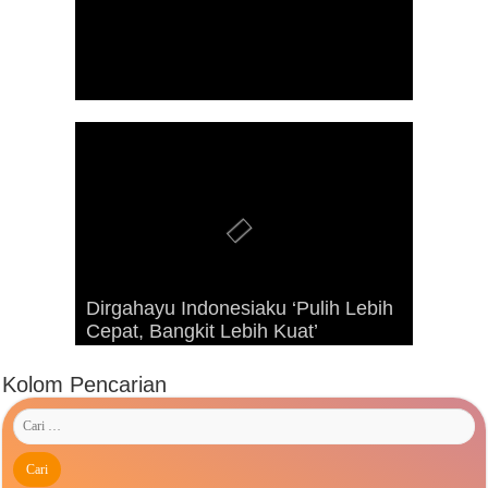
Dirgahayu Indonesiaku ‘Pulih Lebih
Advetorial Hari Raya Idul Fitri 1443
Kunjungan Presiden RI Joko
Cepat, Bangkit Lebih Kuat’
Hijriah
Widodo ke Kaimana Tahun 2019
Kolom Pencarian