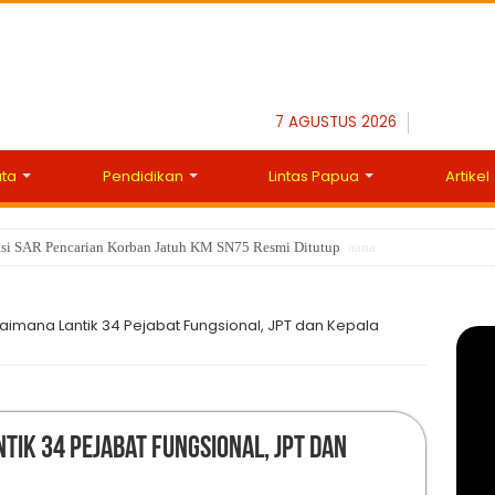
7 AGUSTUS 2026
ata
Pendidikan
Lintas Papua
Artikel
rasi SAR Pencarian Korban Jatuh KM SN75 Resmi Ditutup
ab Kaimana Terjaring Operasi Rutin Satlantas Polres Kaimana
 Kaimana Lantik 34 Pejabat Fungsional, JPT dan Kepala
ntik 34 Pejabat Fungsional, JPT dan