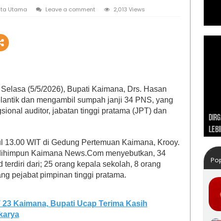
ita Utama
Leave a comment
2,013 Views
 Selasa (5/5/2026), Bupati Kaimana, Drs. Hasan
lantik dan mengambil sumpah janji 34 PNS, yang
ional auditor, jabatan tinggi pratama (JPT) dan
Dirg
Kunj
Lebi
Adve
Tah
ul 13.00 WIT di Gedung Pertemuan Kaimana, Krooy.
g dihimpun Kaimana News.Com menyebutkan, 34
Po
 terdiri dari; 25 orang kepala sekolah, 8 orang
ang pejabat pimpinan tinggi pratama.
23 Kaimana, Bupati Ucap Terima Kasih
karya