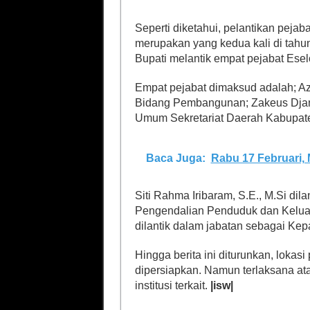
Seperti diketahui, pelantikan peja
merupakan yang kedua kali di tahun
Bupati melantik empat pejabat Esel
Empat pejabat dimaksud adalah; Azer
Bidang Pembangunan; Zakeus Djano
Umum Sekretariat Daerah Kabupat
Baca Juga:
Rabu 17 Februari,
Siti Rahma Iribaram, S.E., M.Si dil
Pengendalian Penduduk dan Keluar
dilantik dalam jabatan sebagai K
Hingga berita ini diturunkan, lokas
dipersiapkan. Namun terlaksana at
institusi terkait.
|isw|