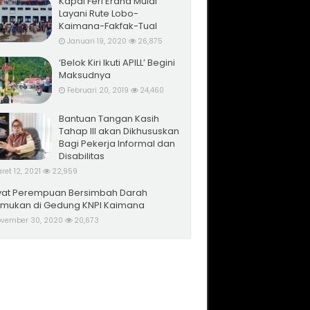
Kapal Feri Erana Mulai
Layani Rute Lobo-
Kaimana-Fakfak-Tual
Januari 19, 2020
26,875
‘Belok Kiri Ikuti APILL’ Begini
Maksudnya
Februari 20, 2019
24,460
Bantuan Tangan Kasih
Tahap III akan Dikhususkan
Bagi Pekerja Informal dan
Disabilitas
ret 12, 2021
22,959
at Perempuan Bersimbah Darah
emukan di Gedung KNPI Kaimana
vember 30, 2020
20,673