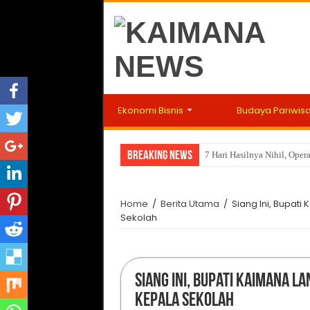
Ekonomi Bisnis
Budaya Pariwis
Breaking News
7 Hari Hasilnya Nihil, Ope
Kendaraan Dinas Milik Pemk
Home
/
Berita Utama
/
Siang Ini, Bupati
Sekolah
Siang Ini, Bupati Kaimana La
Kepala Sekolah