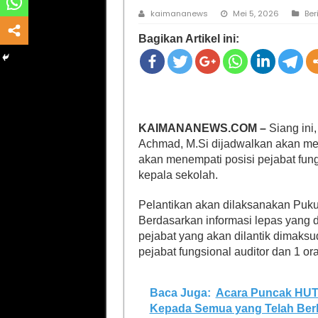
kaimananews
Mei 5, 2026
Ber
Bagikan Artikel ini:
KAIMANANEWS.COM –
Siang ini,
Achmad, M.Si dijadwalkan akan me
akan menempati posisi pejabat fungs
kepala sekolah.
Pelantikan akan dilaksanakan Puk
Berdasarkan informasi lepas yan
pejabat yang akan dilantik dimaksud
pejabat fungsional auditor dan 1 or
Baca Juga:
Acara Puncak HUT 
Kepada Semua yang Telah Ber