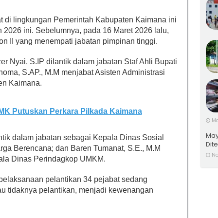
bat di lingkungan Pemerintah Kabupaten Kaimana ini
 2026 ini. Sebelumnya, pada 16 Maret 2026 lalu,
on II yang menempati jabatan pimpinan tinggi.
 Nyai, S.IP dilantik dalam jabatan Staf Ahli Bupati
ma, S.AP., M.M menjabat Asisten Administrasi
en Kaimana.
 MK Putuskan Perkara Pilkada Kaimana
Ma
May
antik dalam jabatan sebagai Kepala Dinas Sosial
Dit
ga Berencana; dan Baren Tumanat, S.E., M.M
No
epala Dinas Perindagkop UMKM.
i pelaksanaan pelantikan 34 pejabat sedang
au tidaknya pelantikan, menjadi kewenangan