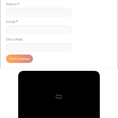
Nama
*
Email
*
Situs Web