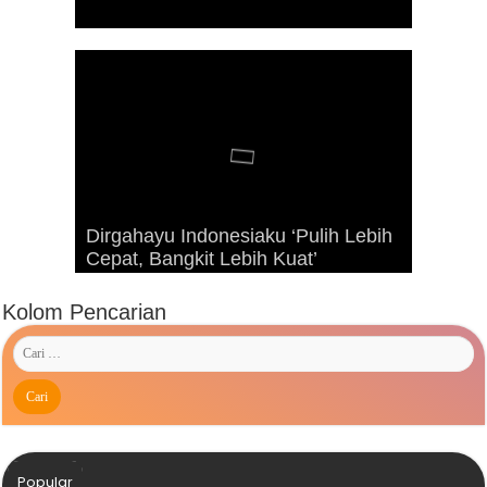
Dirgahayu Indonesiaku ‘Pulih Lebih
Advetorial Hari Raya Idul Fitri 1443
Kunjungan Presiden RI Joko
Cepat, Bangkit Lebih Kuat’
Hijriah
Widodo ke Kaimana Tahun 2019
Kolom Pencarian
Popular