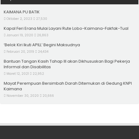
KAIMANA PU BATIK
Oktober 2, 2023
27,530
Kapal Feri Erana Mulai Layani Rute Lobo-Kaimana-Fakfak-Tual
Januari 19, 2020
26,863
‘Belok Kiri Ikuti APILL’ Begini Maksudnya
Februari 20, 2019
24,434
Bantuan Tangan Kasih Tahap III akan Dikhususkan Bagi Pekerja
Informal dan Disabilitas
Maret 12, 2021
22,952
Mayat Perempuan Bersimbah Darah Ditemukan di Gedung KNPI
Kaimana
November 30, 2020
20,666