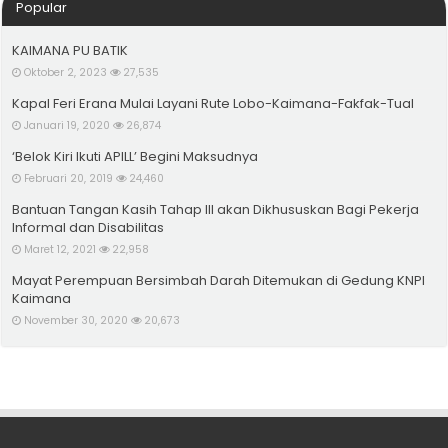
Popular
KAIMANA PU BATIK
Oktober 2, 2023
27,535
Kapal Feri Erana Mulai Layani Rute Lobo-Kaimana-Fakfak-Tual
Januari 19, 2020
26,874
‘Belok Kiri Ikuti APILL’ Begini Maksudnya
Februari 20, 2019
24,460
Bantuan Tangan Kasih Tahap III akan Dikhususkan Bagi Pekerja
Informal dan Disabilitas
Maret 12, 2021
22,958
Mayat Perempuan Bersimbah Darah Ditemukan di Gedung KNPI
Kaimana
November 30, 2020
20,673