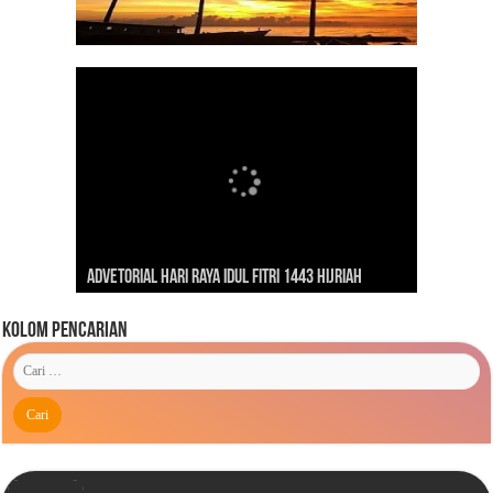
Dirgahayu Indonesiaku ‘Pulih Lebih Cepat, Bangkit
Kunjungan Presiden RI Joko Widodo ke Kaimana
Lebih Kuat’
Advetorial Hari Raya Idul Fitri 1443 Hijriah
Tahun 2019
Kolom Pencarian