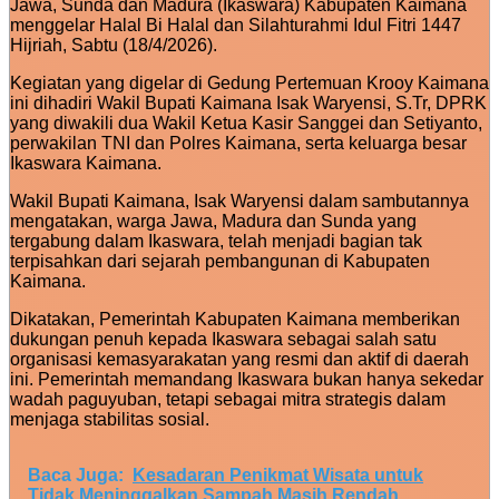
Jawa, Sunda dan Madura (Ikaswara) Kabupaten Kaimana
menggelar Halal Bi Halal dan Silahturahmi Idul Fitri 1447
Hijriah, Sabtu (18/4/2026).
Kegiatan yang digelar di Gedung Pertemuan Krooy Kaimana
ini dihadiri Wakil Bupati Kaimana Isak Waryensi, S.Tr, DPRK
yang diwakili dua Wakil Ketua Kasir Sanggei dan Setiyanto,
perwakilan TNI dan Polres Kaimana, serta keluarga besar
Ikaswara Kaimana.
Wakil Bupati Kaimana, Isak Waryensi dalam sambutannya
mengatakan, warga Jawa, Madura dan Sunda yang
tergabung dalam Ikaswara, telah menjadi bagian tak
terpisahkan dari sejarah pembangunan di Kabupaten
Kaimana.
Dikatakan, Pemerintah Kabupaten Kaimana memberikan
dukungan penuh kepada Ikaswara sebagai salah satu
organisasi kemasyarakatan yang resmi dan aktif di daerah
ini. Pemerintah memandang Ikaswara bukan hanya sekedar
wadah paguyuban, tetapi sebagai mitra strategis dalam
menjaga stabilitas sosial.
Baca Juga:
Kesadaran Penikmat Wisata untuk
Tidak Meninggalkan Sampah Masih Rendah