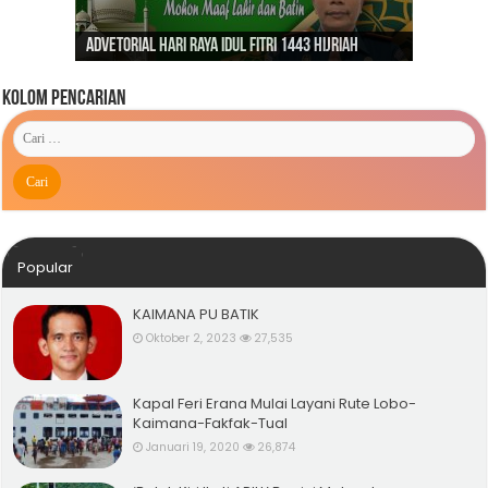
Dirgahayu Indonesiaku ‘Pulih Lebih Cepat, Bangkit
Kunjungan Presiden RI Joko Widodo ke Kaimana
Lebih Kuat’
Advetorial Hari Raya Idul Fitri 1443 Hijriah
Tahun 2019
Kolom Pencarian
Popular
KAIMANA PU BATIK
Oktober 2, 2023
27,535
Kapal Feri Erana Mulai Layani Rute Lobo-
Kaimana-Fakfak-Tual
Januari 19, 2020
26,874