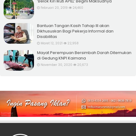
‘Belok Kiri Ikuti APILL’ Begini Maksudnya
Februari 20, 2019
24,460
Bantuan Tangan Kasih Tahap III akan
Dikhususkan Bagi Pekerja Informal dan
Disabilitas
Maret 12, 2021
22,958
Mayat Perempuan Bersimbah Darah Ditemukan
di Gedung KNPI Kaimana
November 30, 2020
20,673