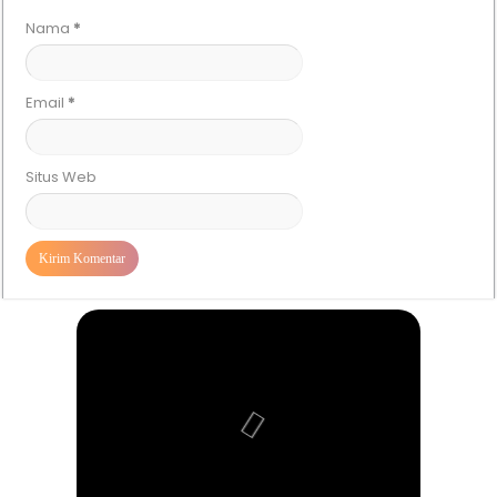
Nama
*
Email
*
Situs Web