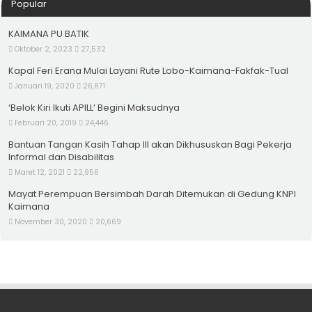
Popular
KAIMANA PU BATIK
Oktober 2, 2023
27,532
Kapal Feri Erana Mulai Layani Rute Lobo-Kaimana-Fakfak-Tual
Januari 19, 2020
26,871
‘Belok Kiri Ikuti APILL’ Begini Maksudnya
Februari 20, 2019
24,446
Bantuan Tangan Kasih Tahap III akan Dikhususkan Bagi Pekerja
Informal dan Disabilitas
Maret 12, 2021
22,956
Mayat Perempuan Bersimbah Darah Ditemukan di Gedung KNPI
Kaimana
November 30, 2020
20,669