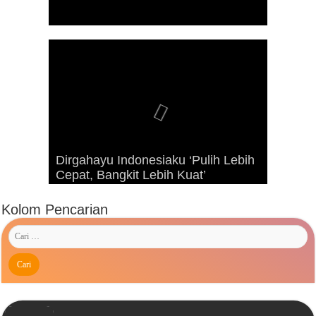
Dirgahayu Indonesiaku ‘Pulih Lebih
Advetorial Hari Raya Idul Fitri 1443
Kunjungan Presiden RI Joko
Cepat, Bangkit Lebih Kuat’
Hijriah
Widodo ke Kaimana Tahun 2019
Kolom Pencarian