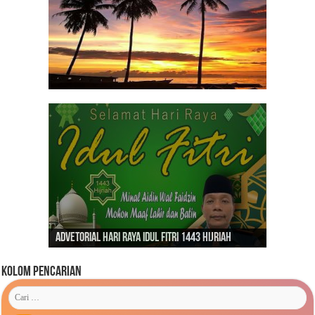
Dirgahayu Indonesiaku ‘Pulih Lebih Cepat, Bangkit
Kunjungan Presiden RI Joko Widodo ke Kaimana
Lebih Kuat’
Advetorial Hari Raya Idul Fitri 1443 Hijriah
Tahun 2019
Kolom Pencarian