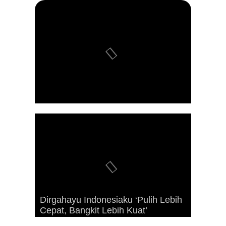
Dirgahayu Indonesiaku ‘Pulih Lebih
Advetorial Hari Raya Idul Fitri 1443
Kunjungan Presiden RI Joko
Cepat, Bangkit Lebih Kuat’
Hijriah
Widodo ke Kaimana Tahun 2019