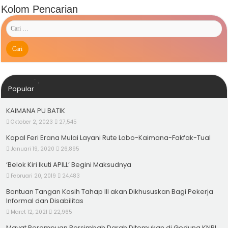
Kolom Pencarian
Popular
KAIMANA PU BATIK
Oktober 2, 2023
27,545
Kapal Feri Erana Mulai Layani Rute Lobo-Kaimana-Fakfak-Tual
Januari 19, 2020
26,895
‘Belok Kiri Ikuti APILL’ Begini Maksudnya
Februari 20, 2019
24,483
Bantuan Tangan Kasih Tahap III akan Dikhususkan Bagi Pekerja
Informal dan Disabilitas
Maret 12, 2021
22,965
Mayat Perempuan Bersimbah Darah Ditemukan di Gedung KNPI