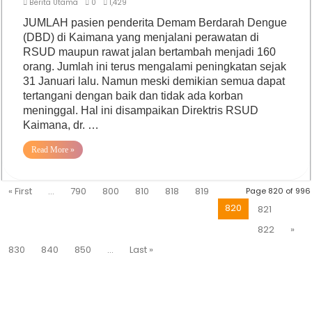
Berita Utama
0
1,429
JUMLAH pasien penderita Demam Berdarah Dengue
(DBD) di Kaimana yang menjalani perawatan di
RSUD maupun rawat jalan bertambah menjadi 160
orang. Jumlah ini terus mengalami peningkatan sejak
31 Januari lalu. Namun meski demikian semua dapat
tertangani dengan baik dan tidak ada korban
meninggal. Hal ini disampaikan Direktris RSUD
Kaimana, dr. …
Read More »
« First
...
790
800
810
818
819
Page 820 of 996
820
821
822
»
830
840
850
...
Last »