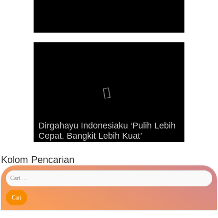
Dirgahayu Indonesiaku ‘Pulih Lebih
Advetorial Hari Raya Idul Fitri 1443
Kunjungan Presiden RI Joko
Cepat, Bangkit Lebih Kuat’
Hijriah
Widodo ke Kaimana Tahun 2019
Kolom Pencarian