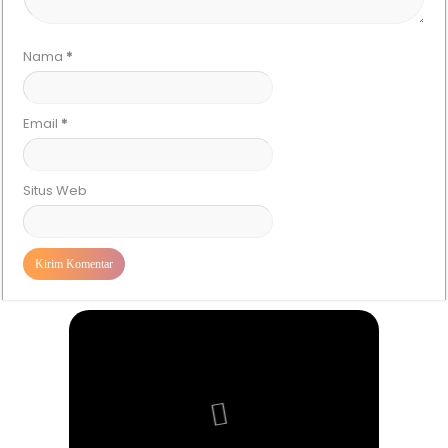
Nama
*
Email
*
Situs Web