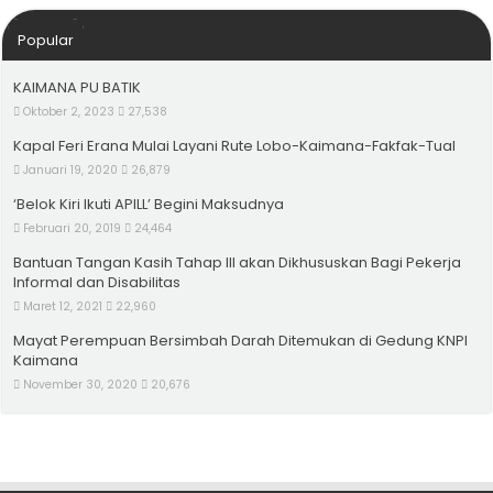
Popular
KAIMANA PU BATIK
Oktober 2, 2023
27,538
Kapal Feri Erana Mulai Layani Rute Lobo-Kaimana-Fakfak-Tual
Januari 19, 2020
26,879
‘Belok Kiri Ikuti APILL’ Begini Maksudnya
Februari 20, 2019
24,464
Bantuan Tangan Kasih Tahap III akan Dikhususkan Bagi Pekerja
Informal dan Disabilitas
Maret 12, 2021
22,960
Mayat Perempuan Bersimbah Darah Ditemukan di Gedung KNPI
Kaimana
November 30, 2020
20,676