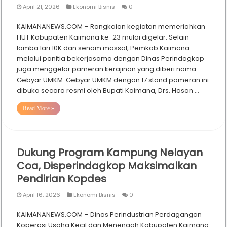
April 21, 2026
Ekonomi Bisnis
0
KAIMANANEWS.COM – Rangkaian kegiatan memeriahkan
HUT Kabupaten Kaimana ke-23 mulai digelar. Selain
lomba lari 10K dan senam massal, Pemkab Kaimana
melalui panitia bekerjasama dengan Dinas Perindagkop
juga menggelar pameran kerajinan yang diberi nama
Gebyar UMKM. Gebyar UMKM dengan 17 stand pameran ini
dibuka secara resmi oleh Bupati Kaimana, Drs. Hasan …
Read More »
Dukung Program Kampung Nelayan
Coa, Disperindagkop Maksimalkan
Pendirian Kopdes
April 16, 2026
Ekonomi Bisnis
0
KAIMANANEWS.COM – Dinas Perindustrian Perdagangan
Koperasi Usaha Kecil dan Menengah Kabupaten Kaimana