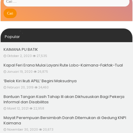
Popular
KAIMANA PU BATIK
Oktober 2, 2023
27,535
Kapal Feri Erana Mulai Layani Rute Lobo-Kaimana-Fakfak-Tual
Januari 19, 2020
26,875
‘Belok Kiri Ikuti APILL’ Begini Maksudnya
Februari 20, 2019
24,460
Bantuan Tangan Kasih Tahap III akan Dikhususkan Bagi Pekerja
Informal dan Disabilitas
Maret 12, 2021
22,958
Mayat Perempuan Bersimbah Darah Ditemukan di Gedung KNPI
Kaimana
November 30, 2020
20,673