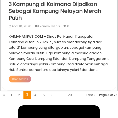
3 Kampung di Kaimana Dijadikan
Sebagai Kampung Nelayan Merah
Putih
April 10, 2026
Ekonomi Bisnis
0
KAIMANANEWS.COM – Dinas Perikanan Kabupaten
Kaimana di tahun 2026 ini, sukses mendorong tiga dari
total 21 kampung yang ditargetkan, sebagai kampung
nelayan merah putih. Tiga kampung dimaksud adalah
Kampung Coa, Kampung Edor dan Kampung Tanggaromi.
Satu diantaranya yakni Kampung Coa ditetapkan sebagai
Hub Sentra, sementara dua lainnya yakni Edor dan …
Read More »
3
«
1
2
4
5
»
10
20
...
Last »
Page 3 of 28