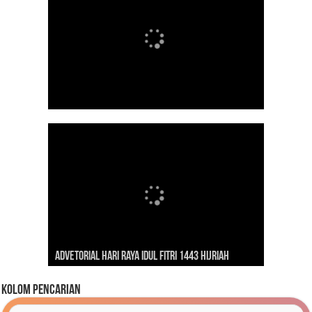
Dirgahayu Indonesiaku ‘Pulih Lebih Cepat, Bangkit
Kunjungan Presiden RI Joko Widodo ke Kaimana
Lebih Kuat’
Advetorial Hari Raya Idul Fitri 1443 Hijriah
Tahun 2019
Kolom Pencarian