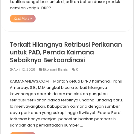
kualitas sangat baik untuk dijadikan bahan dasar produk
cemilan keripik. DKPP …
Read More »
Terkait Hilangnya Retribusi Perikanan
untuk PAD, Pemda Kaimana
Sebaiknya Berkoordinasi
April 12, 2026
Ekonomi Bisnis
0
KAIMANANEWS.COM – Mantan Ketua DPRD Kaimana, Frans
Amerbay, S.E., M.M angkat bicara terkait hilangnya
kewenangan daerah dalam melakukan pungutan
retribusi perikanan pasca terbitnya undang-undang baru.
Ia menyayangkan, Kabupaten Kaimana dengan sumber
daya perikanan yang cukup tinggi di wilayah Papua Barat
terkesan hanya menjadi penonton bahkan pembersih
sampah dari pemanfaatan sumber …