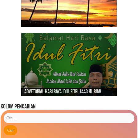
Dirgahayu Indonesiaku ‘Pulih Lebih Cepat, Bangkit
Kunjungan Presiden RI Joko Widodo ke Kaimana
Lebih Kuat’
Advetorial Hari Raya Idul Fitri 1443 Hijriah
Tahun 2019
Kolom Pencarian