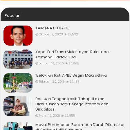
Popular
KAIMANA PU BATIK
Oktober 2, 2023
27,532
Kapal Feri Erana Mulai Layani Rute Lobo-
Kaimana-Fakfak-Tual
Januari 19, 2020
26,868
‘Belok Kiri Ikuti APILL’ Begini Maksudnya
Februari 20, 2019
24,438
Bantuan Tangan Kasih Tahap III akan
Dikhususkan Bagi Pekerja Informal dan
Disabilitas
Maret 12, 2021
22,955
Mayat Perempuan Bersimbah Darah Ditemukan
di Gedung KNPI Kaimana