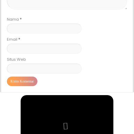
Nama
*
Email
*
Situs Web