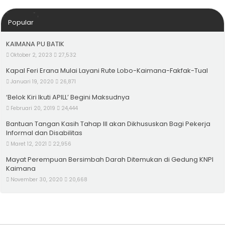
Popular
KAIMANA PU BATIK
Oktober 2, 2023
27,532
Kapal Feri Erana Mulai Layani Rute Lobo-Kaimana-Fakfak-Tual
Januari 19, 2020
26,871
‘Belok Kiri Ikuti APILL’ Begini Maksudnya
Februari 20, 2019
24,444
Bantuan Tangan Kasih Tahap III akan Dikhususkan Bagi Pekerja
Informal dan Disabilitas
Maret 12, 2021
22,956
Mayat Perempuan Bersimbah Darah Ditemukan di Gedung KNPI
Kaimana
November 30, 2020
20,668