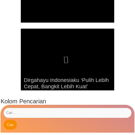
Dirgahayu Indonesiaku ‘Pulih Lebih
Advetorial Hari Raya Idul Fitri 1443
Kunjungan Presiden RI Joko
Cepat, Bangkit Lebih Kuat’
Hijriah
Widodo ke Kaimana Tahun 2019
Kolom Pencarian