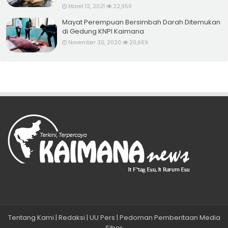
Maret 12, 2021
22,956
Mayat Perempuan Bersimbah Darah Ditemukan
di Gedung KNPI Kaimana
November 30, 2020
20,669
Tentang Kami
|
Redaksi
|
UU Pers
|
Pedoman Pemberitaan Media
Siber