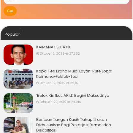
Popular
KAIMANA PU BATIK
Oktober 2, 2023
27,532
Kapal Feri Erana Mulai Layani Rute Lobo-
Kaimana-Fakfak-Tual
Januari 19, 2020
26,871
‘Belok Kiri Ikuti APILL’ Begini Maksudnya
Februari 20, 2019
24,446
Bantuan Tangan Kasih Tahap III akan
Dikhususkan Bagi Pekerja Informal dan
Disabilitas