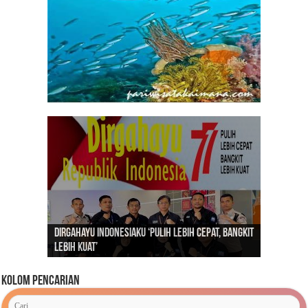
Dirgahayu Indonesiaku ‘Pulih Lebih Cepat, Bangkit
Kunjungan Presiden RI Joko Widodo ke Kaimana
Lebih Kuat’
Advetorial Hari Raya Idul Fitri 1443 Hijriah
Tahun 2019
Kolom Pencarian