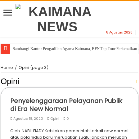
8 Agustus 2026
Sambangi Kantor Pengadilan Agama Kaimana, BPN Tap Tour Perkenalkan 
Home
/
Opini
(page 3)
Opini
Penyelenggaraan Pelayanan Publik
di Era New Normal
Agustus 18, 2020
Opini
0
Oleh: NABIL FIADY Kebijakan pemerintah terkait new normal
atau pola hidup baru merupakan suatu langkah merubah