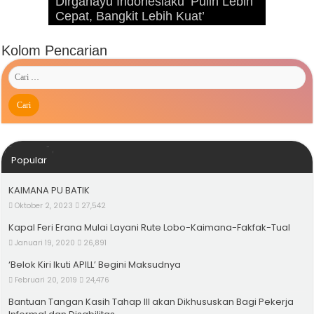
Dirgahayu Indonesiaku ‘Pulih Lebih
Advetorial Hari Raya Idul Fitri 1443
Kunjungan Presiden RI Joko
Cepat, Bangkit Lebih Kuat’
Hijriah
Widodo ke Kaimana Tahun 2019
Kolom Pencarian
Popular
KAIMANA PU BATIK
Oktober 2, 2023
27,542
Kapal Feri Erana Mulai Layani Rute Lobo-Kaimana-Fakfak-Tual
Januari 19, 2020
26,891
‘Belok Kiri Ikuti APILL’ Begini Maksudnya
Februari 20, 2019
24,476
Bantuan Tangan Kasih Tahap III akan Dikhususkan Bagi Pekerja