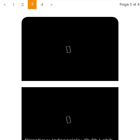
3
«
1
2
4
»
Page 3 of 4