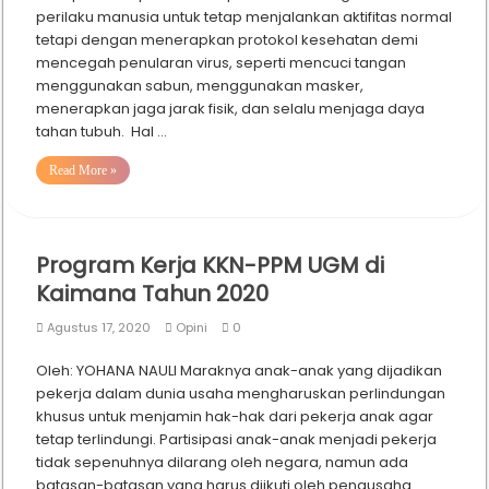
perilaku manusia untuk tetap menjalankan aktifitas normal
tetapi dengan menerapkan protokol kesehatan demi
mencegah penularan virus, seperti mencuci tangan
menggunakan sabun, menggunakan masker,
menerapkan jaga jarak fisik, dan selalu menjaga daya
tahan tubuh. Hal …
Read More »
Program Kerja KKN-PPM UGM di
Kaimana Tahun 2020
Agustus 17, 2020
Opini
0
Oleh: YOHANA NAULI Maraknya anak-anak yang dijadikan
pekerja dalam dunia usaha mengharuskan perlindungan
khusus untuk menjamin hak-hak dari pekerja anak agar
tetap terlindungi. Partisipasi anak-anak menjadi pekerja
tidak sepenuhnya dilarang oleh negara, namun ada
batasan-batasan yang harus diikuti oleh pengusaha