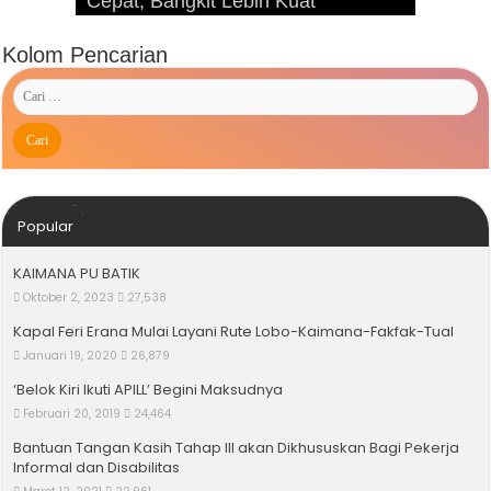
Cepat, Bangkit Lebih Kuat’
Hijriah
Widodo ke Kaimana Tahun 2019
Kolom Pencarian
Popular
KAIMANA PU BATIK
Oktober 2, 2023
27,538
Kapal Feri Erana Mulai Layani Rute Lobo-Kaimana-Fakfak-Tual
Januari 19, 2020
26,879
‘Belok Kiri Ikuti APILL’ Begini Maksudnya
Februari 20, 2019
24,464
Bantuan Tangan Kasih Tahap III akan Dikhususkan Bagi Pekerja
Informal dan Disabilitas