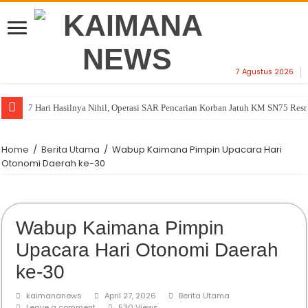
7 Agustus 2026
7 Hari Hasilnya Nihil, Operasi SAR Pencarian Korban Jatuh KM SN75 Res
Home
/
Berita Utama
/
Wabup Kaimana Pimpin Upacara Hari
Otonomi Daerah ke-30
Wabup Kaimana Pimpin
Upacara Hari Otonomi Daerah
ke-30
kaimananews
April 27, 2026
Berita Utama
Leave a comment
530 Views